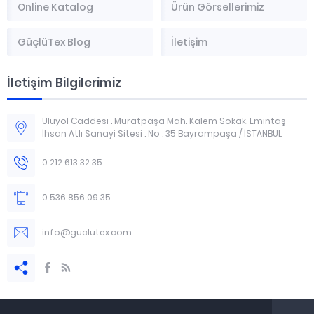
Online Katalog
Ürün Görsellerimiz
GüçlüTex Blog
İletişim
İletişim Bilgilerimiz
Uluyol Caddesi . Muratpaşa Mah. Kalem Sokak. Emintaş
İhsan Atlı Sanayi Sitesi . No : 35 Bayrampaşa / İSTANBUL
0 212 613 32 35
0 536 856 09 35
info@guclutex.com