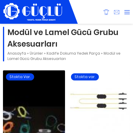
Modül ve Lamel Gücü Grubu
Aksesuarları
Anasayfa
»
Ürünler
»
Kadife Dokuma Yedek Parça
»
Modül ve
Lamel Gücü Grubu Aksesuarları
Stokta Var.
Stokta var.