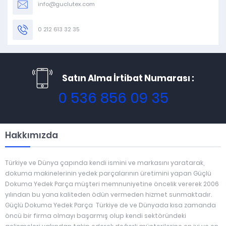
info@guclutex.com
0 212 613 32 35
Satın Alma İrtibat Numarası :
0 536 856 09 35
Hakkımızda
Türkiye ve Dünya çapında kendi ismini ve markasını yaratarak,
dokuma makinelerinin yedek parçalarının üretimini yapan Güçlü
Dokuma Yedek Parça müşteri memnuniyetine öncelik vererek 2006
yılından bu yana kaliteden ödün vermeden hizmet sunmaktadır.
Güçlü Dokuma Yedek Parça Türkiye de ve Dünyada kısa zamanda
öncü bir firma olmayı başarmış olup kendi sektöründeki