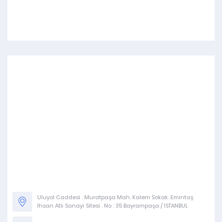
Uluyol Caddesi . Muratpaşa Mah. Kalem Sokak. Emintaş
İhsan Atlı Sanayi Sitesi . No : 35 Bayrampaşa / İSTANBUL