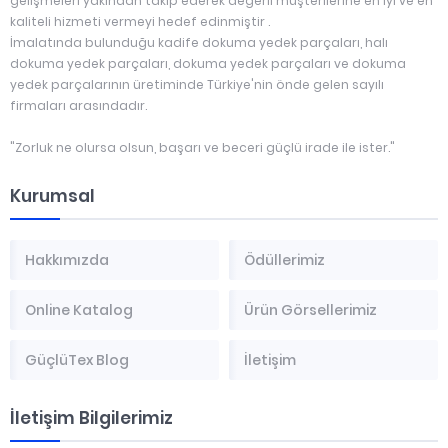
gelişmeleri yakından takip ederek değerli müşterilerine en iyi ve en
kaliteli hizmeti vermeyi hedef edinmiştir .
İmalatında bulunduğu kadife dokuma yedek parçaları, halı
dokuma yedek parçaları, dokuma yedek parçaları ve dokuma
yedek parçalarının üretiminde Türkiye'nin önde gelen sayılı
firmaları arasındadır.
"Zorluk ne olursa olsun, başarı ve beceri güçlü irade ile ister."
Kurumsal
Hakkımızda
Ödüllerimiz
Online Katalog
Ürün Görsellerimiz
GüçlüTex Blog
İletişim
İletişim Bilgilerimiz