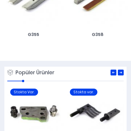
G355
G358
Popüler Ürünler
Stokta Var.
Stokta var.