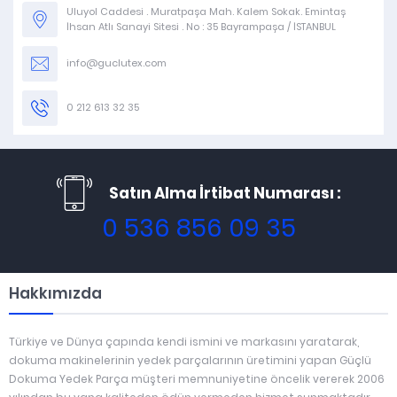
Uluyol Caddesi . Muratpaşa Mah. Kalem Sokak. Emintaş
İhsan Atlı Sanayi Sitesi . No : 35 Bayrampaşa / İSTANBUL
info@guclutex.com
0 212 613 32 35
Satın Alma İrtibat Numarası :
0 536 856 09 35
Hakkımızda
Türkiye ve Dünya çapında kendi ismini ve markasını yaratarak,
dokuma makinelerinin yedek parçalarının üretimini yapan Güçlü
Dokuma Yedek Parça müşteri memnuniyetine öncelik vererek 2006