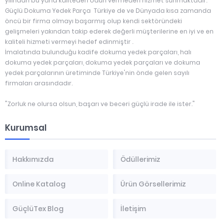
yılından bu yana kaliteden ödün vermeden hizmet sunmaktadır.
Güçlü Dokuma Yedek Parça Türkiye de ve Dünyada kısa zamanda
öncü bir firma olmayı başarmış olup kendi sektöründeki
gelişmeleri yakından takip ederek değerli müşterilerine en iyi ve en
kaliteli hizmeti vermeyi hedef edinmiştir .
İmalatında bulunduğu kadife dokuma yedek parçaları, halı
dokuma yedek parçaları, dokuma yedek parçaları ve dokuma
yedek parçalarının üretiminde Türkiye'nin önde gelen sayılı
firmaları arasındadır.
"Zorluk ne olursa olsun, başarı ve beceri güçlü irade ile ister."
Kurumsal
Hakkımızda
Ödüllerimiz
Online Katalog
Ürün Görsellerimiz
GüçlüTex Blog
İletişim