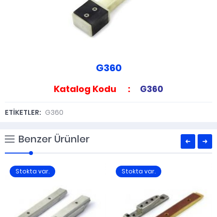
G360
Katalog Kodu :
G360
ETİKETLER:
G360
Benzer Ürünler
Stokta var.
Stokta var.