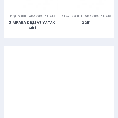
DIŞLI GRUBU VE AKSESUARLARI
ARKALIK GRUBU VE AKSESUARLARI
M
ZIMPARA DIŞLI VE YATAK
G261
MILI