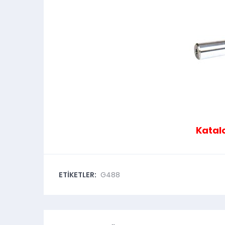
Kata
ETİKETLER:
G488