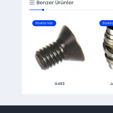
Benzer Ürünler
Stokta Var.
Stokta
G493
J