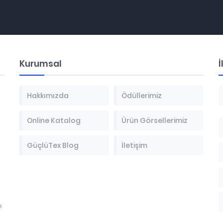
Kurumsal
İ
Hakkımızda
Ödüllerimiz
Online Katalog
Ürün Görsellerimiz
GüçlüTex Blog
İletişim
e