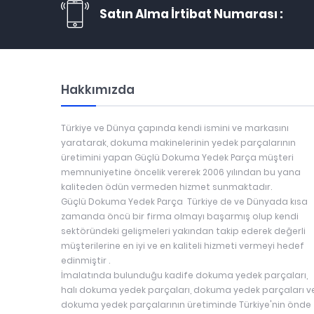
Satın Alma İrtibat Numarası :
Hakkımızda
Türkiye ve Dünya çapında kendi ismini ve markasını
yaratarak, dokuma makinelerinin yedek parçalarının
üretimini yapan Güçlü Dokuma Yedek Parça müşteri
memnuniyetine öncelik vererek 2006 yılından bu yana
kaliteden ödün vermeden hizmet sunmaktadır.
Güçlü Dokuma Yedek Parça Türkiye de ve Dünyada kısa
zamanda öncü bir firma olmayı başarmış olup kendi
sektöründeki gelişmeleri yakından takip ederek değerli
müşterilerine en iyi ve en kaliteli hizmeti vermeyi hedef
edinmiştir .
İmalatında bulunduğu kadife dokuma yedek parçaları,
halı dokuma yedek parçaları, dokuma yedek parçaları v
dokuma yedek parçalarının üretiminde Türkiye'nin önde