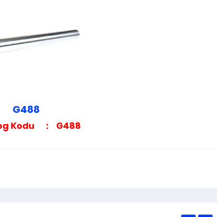
MODÜL VE LAMEL GÜCÜ GRUBU VE AKSESUA
G392
G488
log Kodu : G488