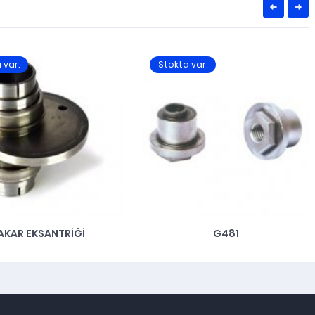
 var.
Stokta var.
AKAR EKSANTRIĞI
G481