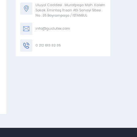
Uluyol Caddesi . Muratpaşa Mah. Kalem
Sokak. Emintaş İhsan Atlı Sanayi Sitesi .
No : 35 Bayrampaşa / İSTANBUL
Stokta Var.
Stokta var.
info@guclutex.com
0 212 613 32 35
G492
G477