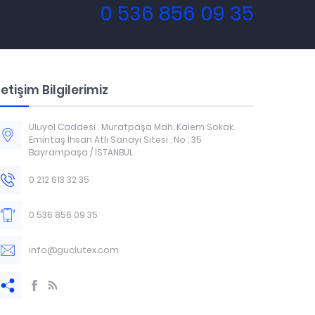
0 536 856 09 35
letişim Bilgilerimiz
Uluyol Caddesi . Muratpaşa Mah. Kalem Sokak.
Emintaş İhsan Atlı Sanayi Sitesi . No : 35
Bayrampaşa / İSTANBUL
0 212 613 32 35
0 536 856 09 35
info@guclutex.com