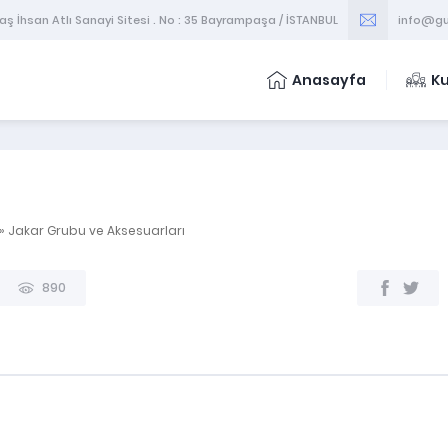
 İhsan Atlı Sanayi Sitesi . No : 35 Bayrampaşa / İSTANBUL
info@gu
Anasayfa
K
»
Jakar Grubu ve Aksesuarları
Stokta var.
890