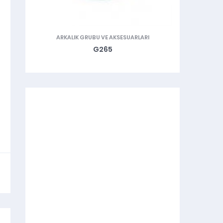
RLARI
ARKALIK GRUBU VE AKSESUARLARI
ATKI VERICI
G265
MPS 