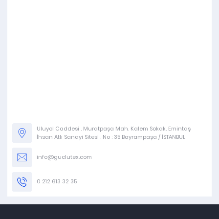
Uluyol Caddesi . Muratpaşa Mah. Kalem Sokak. Emintaş
İhsan Atlı Sanayi Sitesi . No : 35 Bayrampaşa / İSTANBUL
info@guclutex.com
0 212 613 32 35