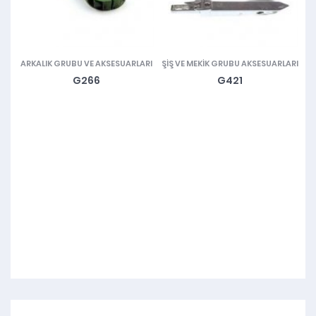
RI
ARKALIK GRUBU VE AKSESUARLARI
ŞIŞ VE MEKIK GRUBU AKSESUARLARI
G266
G421