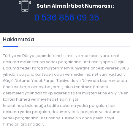
Satın Alma İrtibat Numarası :
0 536 856 09 35
Hakkımızda
Türkiye ve Dünya çapında kendi ismini ve markasını yaratarak,
dokuma makinelerinin yedek parçalarının üretimini yapan Güçlü
Dokuma Yedek Parça müşteri memnuniyetine öncelik vererek 2006
yılından bu yana kaliteden ödün vermeden hizmet sunmaktadır.
Güçlü Dokuma Yedek Parça Türkiye de ve Dünyada kısa zamanda
öncü bir firma olmayı başarmış olup kendi sektöründeki
gelişmeleri yakından takip ederek değerli müşterilerine en iyi ve en
kaliteli hizmeti vermeyi hedef edinmiştir .
İmalatında bulunduğu kadife dokuma yedek parçaları, halı
dokuma yedek parçaları, dokuma yedek parçaları ve dokuma
yedek parçalarının üretiminde Türkiye'nin önde gelen sayılı
firmaları arasındadır.