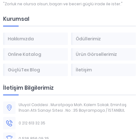
"Zorluk ne olursa olsun, başarı ve beceri güçlü irade ile ister."
Kurumsal
Hakkımızda
Ödüllerimiz
Online Katalog
Ürün Görsellerimiz
GüçlüTex Blog
İletişim
İletişim Bilgilerimiz
Uluyol Caddesi . Muratpaşa Mah. Kalem Sokak. Emintaş
İhsan Atlı Sanayi Sitesi . No : 35 Bayrampaşa / İSTANBUL
0 212 613 32 35
0 536 856 09 35