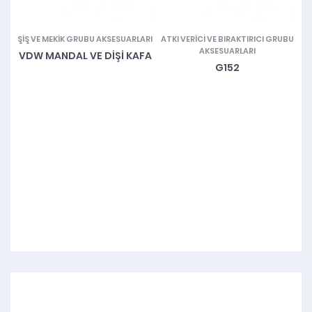
U
ŞIŞ VE MEKIK GRUBU AKSESUARLARI
ATKI VERICI VE BIRAKTIRICI GRUBU
M
AKSESUARLARI
VDW MANDAL VE DIŞI KAFA
G152