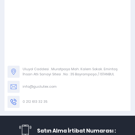
Uluyol Caddesi . Muratpaşa Mah. Kalem Sokak. Emintaş
İhsan Atlı Sanayi Sitesi . No : 35 Bayrampaşa / İSTANBUL
info@guclutex.com
0 212 613 32 35
Satın Alma İrtibat Numarası :