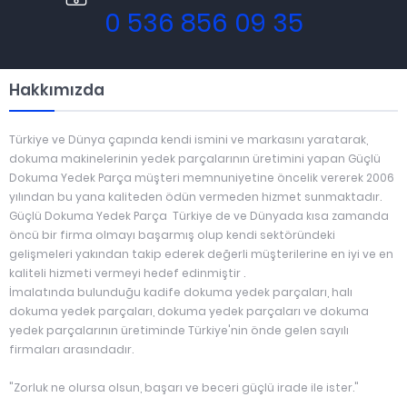
0 536 856 09 35
Hakkımızda
Türkiye ve Dünya çapında kendi ismini ve markasını yaratarak,
dokuma makinelerinin yedek parçalarının üretimini yapan Güçlü
Dokuma Yedek Parça müşteri memnuniyetine öncelik vererek 2006
yılından bu yana kaliteden ödün vermeden hizmet sunmaktadır.
Güçlü Dokuma Yedek Parça Türkiye de ve Dünyada kısa zamanda
öncü bir firma olmayı başarmış olup kendi sektöründeki
gelişmeleri yakından takip ederek değerli müşterilerine en iyi ve en
kaliteli hizmeti vermeyi hedef edinmiştir .
İmalatında bulunduğu kadife dokuma yedek parçaları, halı
dokuma yedek parçaları, dokuma yedek parçaları ve dokuma
yedek parçalarının üretiminde Türkiye'nin önde gelen sayılı
firmaları arasındadır.
"Zorluk ne olursa olsun, başarı ve beceri güçlü irade ile ister."