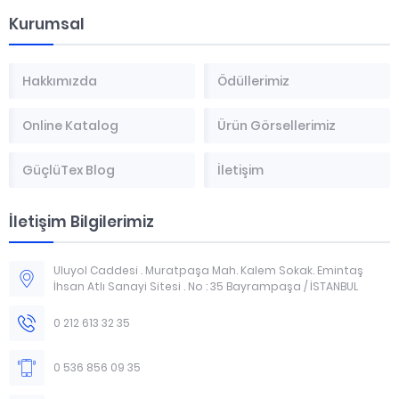
Kurumsal
Hakkımızda
Ödüllerimiz
Online Katalog
Ürün Görsellerimiz
GüçlüTex Blog
İletişim
İletişim Bilgilerimiz
Uluyol Caddesi . Muratpaşa Mah. Kalem Sokak. Emintaş
İhsan Atlı Sanayi Sitesi . No : 35 Bayrampaşa / İSTANBUL
0 212 613 32 35
0 536 856 09 35