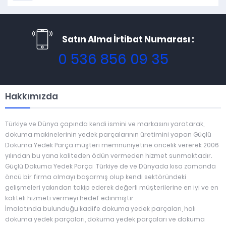
Satın Alma İrtibat Numarası :
0 536 856 09 35
Hakkımızda
Türkiye ve Dünya çapında kendi ismini ve markasını yaratarak,
dokuma makinelerinin yedek parçalarının üretimini yapan Güçlü
Dokuma Yedek Parça müşteri memnuniyetine öncelik vererek 2006
yılından bu yana kaliteden ödün vermeden hizmet sunmaktadır.
Güçlü Dokuma Yedek Parça Türkiye de ve Dünyada kısa zamanda
öncü bir firma olmayı başarmış olup kendi sektöründeki
gelişmeleri yakından takip ederek değerli müşterilerine en iyi ve en
kaliteli hizmeti vermeyi hedef edinmiştir .
İmalatında bulunduğu kadife dokuma yedek parçaları, halı
dokuma yedek parçaları, dokuma yedek parçaları ve dokuma