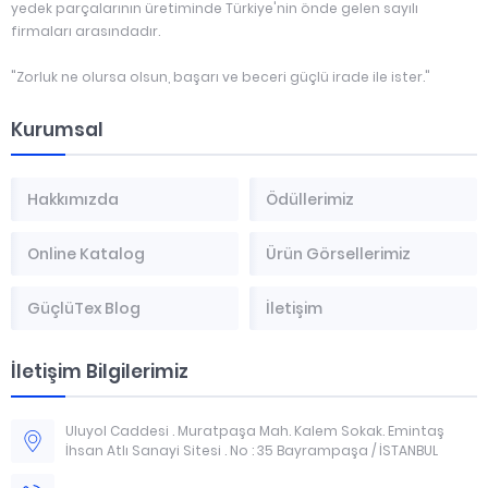
yedek parçalarının üretiminde Türkiye'nin önde gelen sayılı
firmaları arasındadır.
"Zorluk ne olursa olsun, başarı ve beceri güçlü irade ile ister."
Kurumsal
Hakkımızda
Ödüllerimiz
Online Katalog
Ürün Görsellerimiz
GüçlüTex Blog
İletişim
İletişim Bilgilerimiz
Uluyol Caddesi . Muratpaşa Mah. Kalem Sokak. Emintaş
İhsan Atlı Sanayi Sitesi . No : 35 Bayrampaşa / İSTANBUL