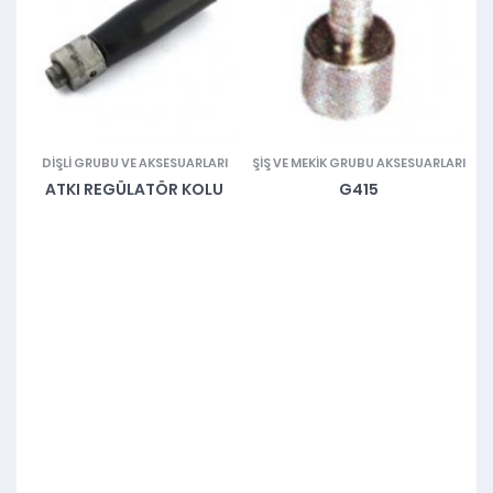
UBU
DIŞLI GRUBU VE AKSESUARLARI
ŞIŞ VE MEKIK GRUBU AKSESUARLARI
M
ATKI REGÜLATÖR KOLU
G415
VA