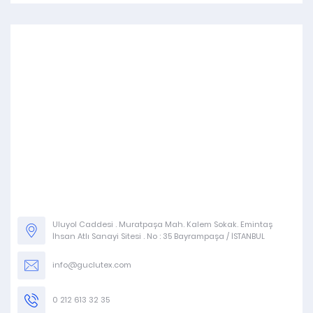
Uluyol Caddesi . Muratpaşa Mah. Kalem Sokak. Emintaş
İhsan Atlı Sanayi Sitesi . No : 35 Bayrampaşa / İSTANBUL
info@guclutex.com
0 212 613 32 35