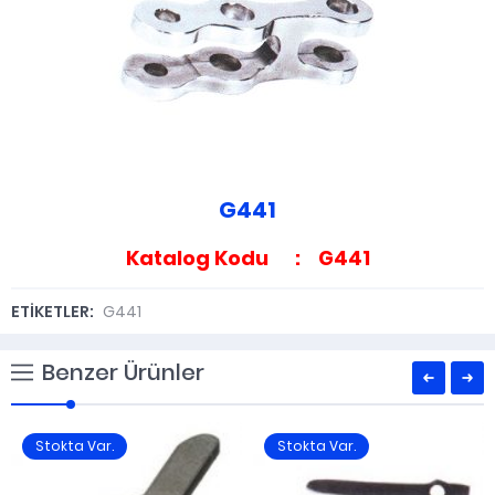
G441
Katalog Kodu : G441
ETİKETLER:
G441
Benzer Ürünler
Stokta Var.
Stokta Var.