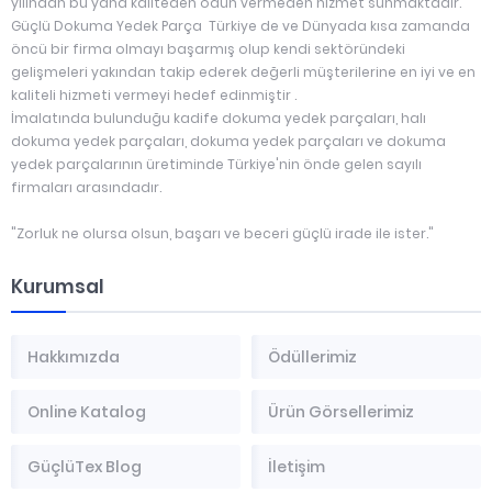
yılından bu yana kaliteden ödün vermeden hizmet sunmaktadır.
Güçlü Dokuma Yedek Parça Türkiye de ve Dünyada kısa zamanda
öncü bir firma olmayı başarmış olup kendi sektöründeki
gelişmeleri yakından takip ederek değerli müşterilerine en iyi ve en
kaliteli hizmeti vermeyi hedef edinmiştir .
İmalatında bulunduğu kadife dokuma yedek parçaları, halı
dokuma yedek parçaları, dokuma yedek parçaları ve dokuma
yedek parçalarının üretiminde Türkiye'nin önde gelen sayılı
firmaları arasındadır.
"Zorluk ne olursa olsun, başarı ve beceri güçlü irade ile ister."
Kurumsal
Hakkımızda
Ödüllerimiz
Online Katalog
Ürün Görsellerimiz
GüçlüTex Blog
İletişim