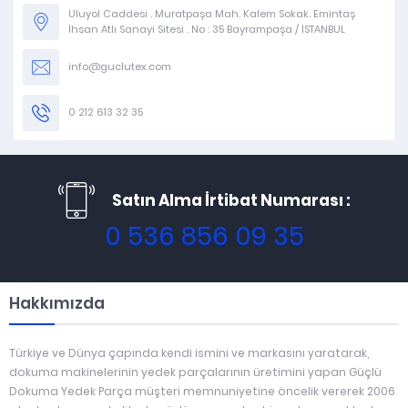
Uluyol Caddesi . Muratpaşa Mah. Kalem Sokak. Emintaş
İhsan Atlı Sanayi Sitesi . No : 35 Bayrampaşa / İSTANBUL
info@guclutex.com
0 212 613 32 35
Satın Alma İrtibat Numarası :
0 536 856 09 35
Hakkımızda
Türkiye ve Dünya çapında kendi ismini ve markasını yaratarak,
dokuma makinelerinin yedek parçalarının üretimini yapan Güçlü
Dokuma Yedek Parça müşteri memnuniyetine öncelik vererek 2006