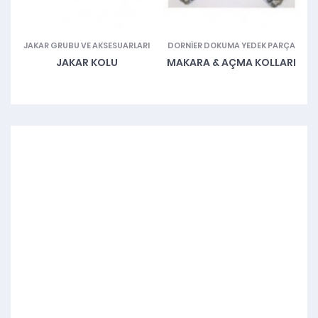
JAKAR GRUBU VE AKSESUARLARI
DORNIER DOKUMA YEDEK PARÇA
ŞI
JAKAR KOLU
MAKARA & AÇMA KOLLARI