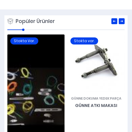
Popüler Ürünler
Stokta Var.
Stokta var.
RI
GÜNNE DOKUMA YEDEK PARÇA
GÜNNE ATKI MAKASI