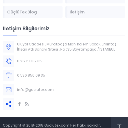
GüçlüTex Blog
İletişim
İletişim Bilgilerimiz
Uluyol Caddesi . Muratpaşa Mah. Kalem Sokak. Emintaş
İhsan Atlı Sanayi Sitesi . No : 35 Bayrampaşa / İSTANBUL
0 212 613 32 35
0 536 856 09 35
info@guclutex.com
Copyright © 2018-2018 Guclutex.com Her hakkı saklıdır.