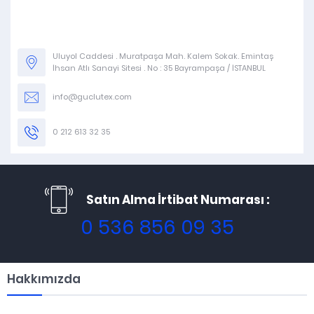
Uluyol Caddesi . Muratpaşa Mah. Kalem Sokak. Emintaş
İhsan Atlı Sanayi Sitesi . No : 35 Bayrampaşa / İSTANBUL
info@guclutex.com
0 212 613 32 35
Satın Alma İrtibat Numarası :
0 536 856 09 35
Hakkımızda