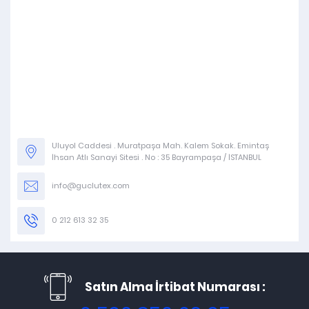
Uluyol Caddesi . Muratpaşa Mah. Kalem Sokak. Emintaş
İhsan Atlı Sanayi Sitesi . No : 35 Bayrampaşa / İSTANBUL
info@guclutex.com
0 212 613 32 35
Satın Alma İrtibat Numarası :