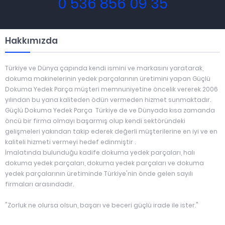
0 536 856 09 35
Hakkımızda
Türkiye ve Dünya çapında kendi ismini ve markasını yaratarak,
dokuma makinelerinin yedek parçalarının üretimini yapan Güçlü
Dokuma Yedek Parça müşteri memnuniyetine öncelik vererek 2006
yılından bu yana kaliteden ödün vermeden hizmet sunmaktadır.
Güçlü Dokuma Yedek Parça Türkiye de ve Dünyada kısa zamanda
öncü bir firma olmayı başarmış olup kendi sektöründeki
gelişmeleri yakından takip ederek değerli müşterilerine en iyi ve en
kaliteli hizmeti vermeyi hedef edinmiştir .
İmalatında bulunduğu kadife dokuma yedek parçaları, halı
dokuma yedek parçaları, dokuma yedek parçaları ve dokuma
yedek parçalarının üretiminde Türkiye'nin önde gelen sayılı
firmaları arasındadır.
"Zorluk ne olursa olsun, başarı ve beceri güçlü irade ile ister."