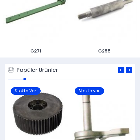
G271
G258
Popüler Ürünler
Stokta Var.
Stokta var.