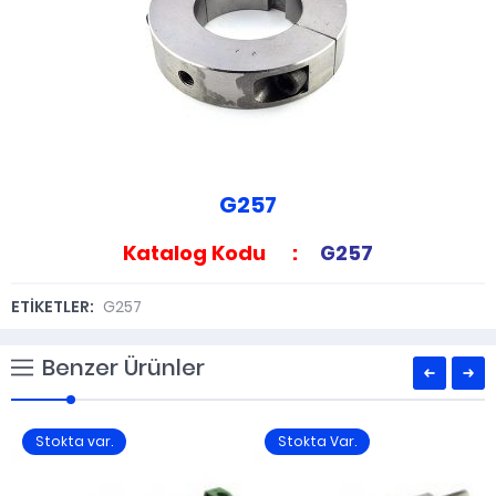
G257
Katalog Kodu :
G257
ETİKETLER:
G257
Benzer Ürünler
Stokta var.
Stokta Var.