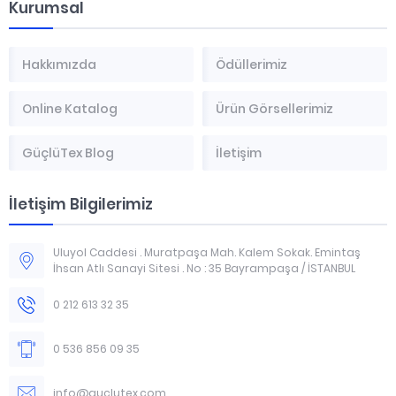
Kurumsal
Hakkımızda
Ödüllerimiz
Online Katalog
Ürün Görsellerimiz
GüçlüTex Blog
İletişim
İletişim Bilgilerimiz
Uluyol Caddesi . Muratpaşa Mah. Kalem Sokak. Emintaş
İhsan Atlı Sanayi Sitesi . No : 35 Bayrampaşa / İSTANBUL
0 212 613 32 35
0 536 856 09 35
info@guclutex.com