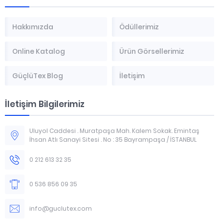
Hakkımızda
Ödüllerimiz
Online Katalog
Ürün Görsellerimiz
GüçlüTex Blog
İletişim
İletişim Bilgilerimiz
Uluyol Caddesi . Muratpaşa Mah. Kalem Sokak. Emintaş
İhsan Atlı Sanayi Sitesi . No : 35 Bayrampaşa / İSTANBUL
0 212 613 32 35
0 536 856 09 35
info@guclutex.com