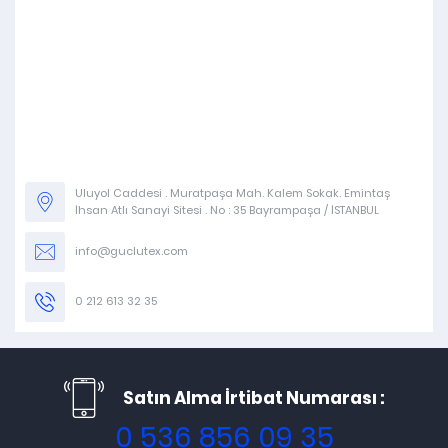
Uluyol Caddesi . Muratpaşa Mah. Kalem Sokak. Emintaş
İhsan Atlı Sanayi Sitesi . No : 35 Bayrampaşa / İSTANBUL
info@guclutex.com
0 212 613 32 35
Satın Alma İrtibat Numarası :
0 536 856 09 35