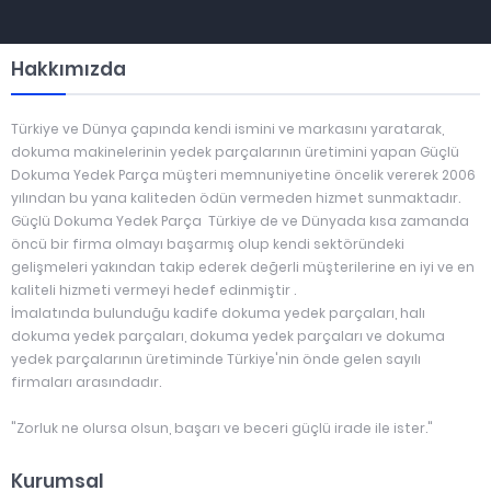
Hakkımızda
Türkiye ve Dünya çapında kendi ismini ve markasını yaratarak,
dokuma makinelerinin yedek parçalarının üretimini yapan Güçlü
Dokuma Yedek Parça müşteri memnuniyetine öncelik vererek 2006
yılından bu yana kaliteden ödün vermeden hizmet sunmaktadır.
Güçlü Dokuma Yedek Parça Türkiye de ve Dünyada kısa zamanda
öncü bir firma olmayı başarmış olup kendi sektöründeki
gelişmeleri yakından takip ederek değerli müşterilerine en iyi ve en
kaliteli hizmeti vermeyi hedef edinmiştir .
İmalatında bulunduğu kadife dokuma yedek parçaları, halı
dokuma yedek parçaları, dokuma yedek parçaları ve dokuma
yedek parçalarının üretiminde Türkiye'nin önde gelen sayılı
firmaları arasındadır.
"Zorluk ne olursa olsun, başarı ve beceri güçlü irade ile ister."
Kurumsal