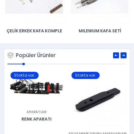
ÇELIK ERKEK KAFA KOMPLE
MILENIUM KAFA SETI
Popüler Ürünler
Stokta var.
Stokta var.
APARATLAR
RENK APARATI
ŞIŞ VE MEKIK GRUBU AKSESUARLARI
M