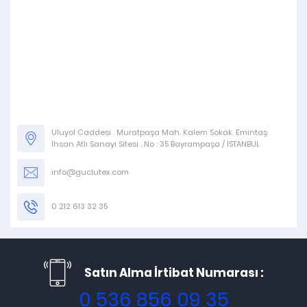
Uluyol Caddesi . Muratpaşa Mah. Kalem Sokak. Emintaş
İhsan Atlı Sanayi Sitesi . No : 35 Bayrampaşa / İSTANBUL
info@guclutex.com
0 212 613 32 35
Satın Alma İrtibat Numarası :
0 536 856 09 35