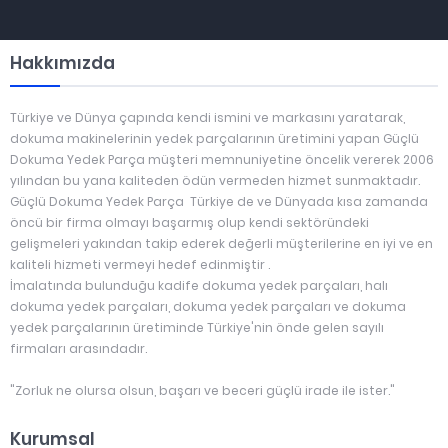
Hakkımızda
Türkiye ve Dünya çapında kendi ismini ve markasını yaratarak,
dokuma makinelerinin yedek parçalarının üretimini yapan Güçlü
Dokuma Yedek Parça müşteri memnuniyetine öncelik vererek 2006
yılından bu yana kaliteden ödün vermeden hizmet sunmaktadır.
Güçlü Dokuma Yedek Parça Türkiye de ve Dünyada kısa zamanda
öncü bir firma olmayı başarmış olup kendi sektöründeki
gelişmeleri yakından takip ederek değerli müşterilerine en iyi ve en
kaliteli hizmeti vermeyi hedef edinmiştir .
İmalatında bulunduğu kadife dokuma yedek parçaları, halı
dokuma yedek parçaları, dokuma yedek parçaları ve dokuma
yedek parçalarının üretiminde Türkiye'nin önde gelen sayılı
firmaları arasındadır.
"Zorluk ne olursa olsun, başarı ve beceri güçlü irade ile ister."
Kurumsal