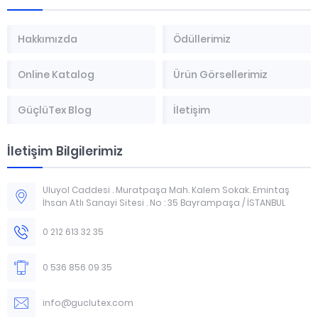
Hakkımızda
Ödüllerimiz
Online Katalog
Ürün Görsellerimiz
GüçlüTex Blog
İletişim
İletişim Bilgilerimiz
Uluyol Caddesi . Muratpaşa Mah. Kalem Sokak. Emintaş
İhsan Atlı Sanayi Sitesi . No : 35 Bayrampaşa / İSTANBUL
0 212 613 32 35
0 536 856 09 35
info@guclutex.com