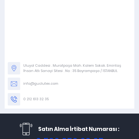
Uluyol Caddesi . Muratpaşa Mah. Kalem Sokak. Emintaş
İhsan Atlı Sanayi Sitesi . No : 35 Bayrampaşa / İSTANBUL
info@guclutex.com
0 212 613 32 35
Satın Alma İrtibat Numarası :