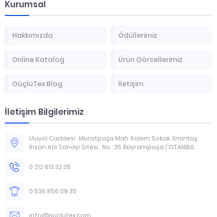
Kurumsal
Hakkımızda
Ödüllerimiz
Online Katalog
Ürün Görsellerimiz
GüçlüTex Blog
İletişim
İletişim Bilgilerimiz
Uluyol Caddesi . Muratpaşa Mah. Kalem Sokak. Emintaş
İhsan Atlı Sanayi Sitesi . No : 35 Bayrampaşa / İSTANBUL
0 212 613 32 35
0 536 856 09 35
info@guclutex.com