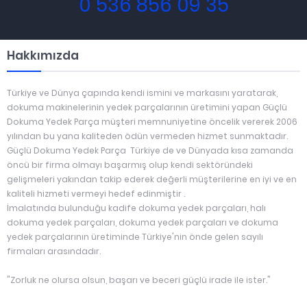
0 536 856 09 35
Hakkımızda
Türkiye ve Dünya çapında kendi ismini ve markasını yaratarak,
dokuma makinelerinin yedek parçalarının üretimini yapan Güçlü
Dokuma Yedek Parça müşteri memnuniyetine öncelik vererek 2006
yılından bu yana kaliteden ödün vermeden hizmet sunmaktadır.
Güçlü Dokuma Yedek Parça Türkiye de ve Dünyada kısa zamanda
öncü bir firma olmayı başarmış olup kendi sektöründeki
gelişmeleri yakından takip ederek değerli müşterilerine en iyi ve en
kaliteli hizmeti vermeyi hedef edinmiştir .
İmalatında bulunduğu kadife dokuma yedek parçaları, halı
dokuma yedek parçaları, dokuma yedek parçaları ve dokuma
yedek parçalarının üretiminde Türkiye'nin önde gelen sayılı
firmaları arasındadır.
"Zorluk ne olursa olsun, başarı ve beceri güçlü irade ile ister."