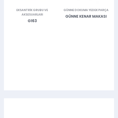
I
EKSANTRIK GRUBU VE
GÜNNE DOKUMA YEDEK PARÇA
ŞI
AKSESUARLARI
GÜNNE KENAR MAKASI
G163