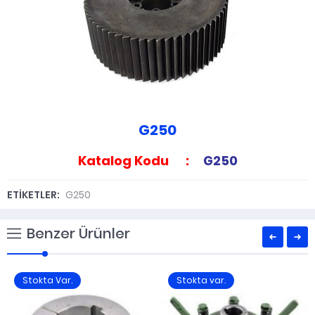
G250
Katalog Kodu :
G250
ETİKETLER:
G250
Benzer Ürünler
Stokta Var.
Stokta var.