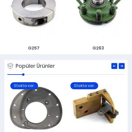
G257
G263
Popüler Ürünler
Stokta var.
Stokta var.