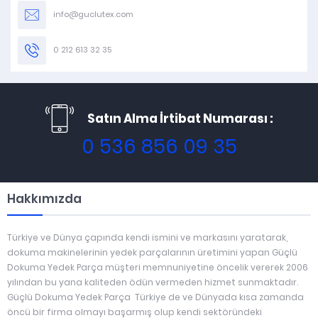
info@guclutex.com
0 212 613 32 35
Satın Alma İrtibat Numarası :
0 536 856 09 35
Hakkımızda
Türkiye ve Dünya çapında kendi ismini ve markasını yaratarak,
dokuma makinelerinin yedek parçalarının üretimini yapan Güçlü
Dokuma Yedek Parça müşteri memnuniyetine öncelik vererek 2006
yılından bu yana kaliteden ödün vermeden hizmet sunmaktadır.
Güçlü Dokuma Yedek Parça Türkiye de ve Dünyada kısa zamanda
öncü bir firma olmayı başarmış olup kendi sektöründeki