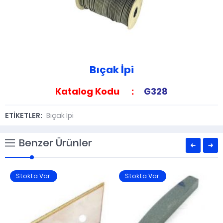
Bıçak İpi
Katalog Kodu :
G328
ETİKETLER:
Bıçak İpi
Benzer Ürünler
Stokta Var.
Stokta Var.