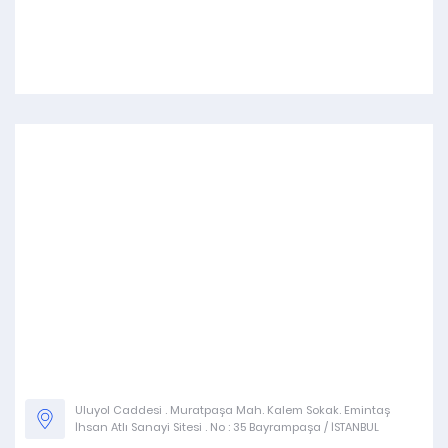
Uluyol Caddesi . Muratpaşa Mah. Kalem Sokak. Emintaş
İhsan Atlı Sanayi Sitesi . No : 35 Bayrampaşa / İSTANBUL