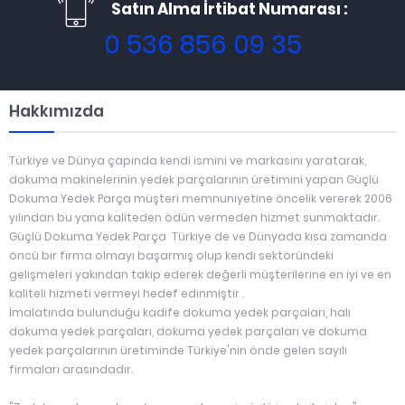
Satın Alma İrtibat Numarası :
0 536 856 09 35
Hakkımızda
Türkiye ve Dünya çapında kendi ismini ve markasını yaratarak,
dokuma makinelerinin yedek parçalarının üretimini yapan Güçlü
Dokuma Yedek Parça müşteri memnuniyetine öncelik vererek 2006
yılından bu yana kaliteden ödün vermeden hizmet sunmaktadır.
Güçlü Dokuma Yedek Parça Türkiye de ve Dünyada kısa zamanda
öncü bir firma olmayı başarmış olup kendi sektöründeki
gelişmeleri yakından takip ederek değerli müşterilerine en iyi ve en
kaliteli hizmeti vermeyi hedef edinmiştir .
İmalatında bulunduğu kadife dokuma yedek parçaları, halı
dokuma yedek parçaları, dokuma yedek parçaları ve dokuma
yedek parçalarının üretiminde Türkiye'nin önde gelen sayılı
firmaları arasındadır.