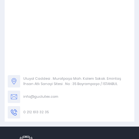
Uluyol Caddesi . Muratpaşa Mah. Kalem Sokak. Emintaş
İhsan Atlı Sanayi Sitesi . No : 35 Bayrampaşa / İSTANBUL
info@guclutex.com
0 212 613 32 35