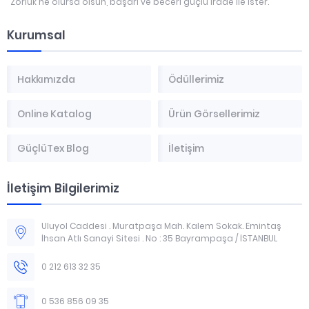
"Zorluk ne olursa olsun, başarı ve beceri güçlü irade ile ister."
Kurumsal
Hakkımızda
Ödüllerimiz
Online Katalog
Ürün Görsellerimiz
GüçlüTex Blog
İletişim
İletişim Bilgilerimiz
Uluyol Caddesi . Muratpaşa Mah. Kalem Sokak. Emintaş
İhsan Atlı Sanayi Sitesi . No : 35 Bayrampaşa / İSTANBUL
0 212 613 32 35
0 536 856 09 35