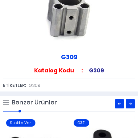
G309
Katalog Kodu :
G309
ETİKETLER:
G309
Benzer Ürünler
Stokta Var.
G321