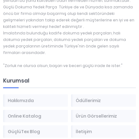
yılından bu yana kaliteden ödün vermeden hizmet sunmaktadır.
Güçlü Dokuma Yedek Parça Türkiye de ve Dünyada kısa zamanda
öncü bir firma olmayı başarmış olup kendi sektöründeki
gelişmeleri yakından takip ederek değerli müşterilerine en iyi ve en
kaliteli hizmeti vermeyi hedef edinmiştir .
İmalatında bulunduğu kadife dokuma yedek parçaları, halı
dokuma yedek parçaları, dokuma yedek parçaları ve dokuma
yedek parçalarının üretiminde Türkiye'nin önde gelen sayılı
firmaları arasındadır.
"Zorluk ne olursa olsun, başarı ve beceri güçlü irade ile ister."
Kurumsal
Hakkımızda
Ödüllerimiz
Online Katalog
Ürün Görsellerimiz
GüçlüTex Blog
İletişim