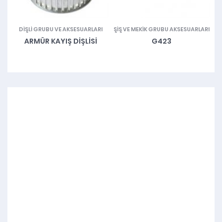
UBU
DIŞLI GRUBU VE AKSESUARLARI
ŞIŞ VE MEKIK GRUBU AKSESUARLARI
M
ARMÜR KAYIŞ DIŞLISI
G423
VA