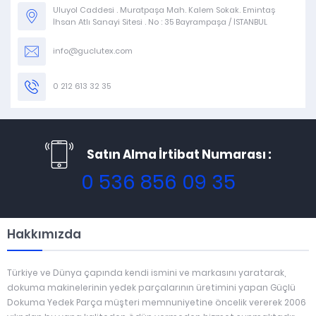
Uluyol Caddesi . Muratpaşa Mah. Kalem Sokak. Emintaş
İhsan Atlı Sanayi Sitesi . No : 35 Bayrampaşa / İSTANBUL
info@guclutex.com
0 212 613 32 35
Satın Alma İrtibat Numarası :
0 536 856 09 35
Hakkımızda
Türkiye ve Dünya çapında kendi ismini ve markasını yaratarak,
dokuma makinelerinin yedek parçalarının üretimini yapan Güçlü
Dokuma Yedek Parça müşteri memnuniyetine öncelik vererek 2006