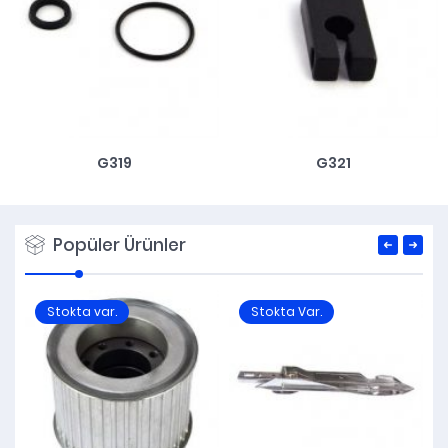
G319
G321
Popüler Ürünler
Stokta var.
Stokta Var.