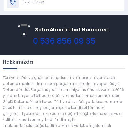
0 212 613 32 35
Satın Alma İrtibat Numarası :
0 536 856 09 35
Hakkımızda
Türkiye ve Dünya çapında kendi ismini ve markasını yaratarak,
dokuma makinelerinin yedek parçalarının üretimini yapan Güçlü
Dokuma Yedek Parça müşteri memnuniyetine öncelik vererek 2006
yılından bu yana kaliteden ödün vermeden hizmet sunmaktadır.
Güçlü Dokuma Yedek Parça Türkiye de ve Dünyada kısa zamanda
öncü bir firma olmayı başarmış olup kendi sektöründeki
gelişmeleri yakından takip ederek değerli müşterilerine en iyi ve en
kaliteli hizmeti vermeyi hedef edinmiştir .
İmalatında bulunduğu kadife dokuma yedek parçaları, halı