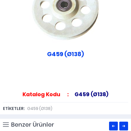
G459 (Ø138)
Katalog Kodu :
G459 (Ø138)
ETİKETLER:
G459 (Ø138)
Benzer Ürünler