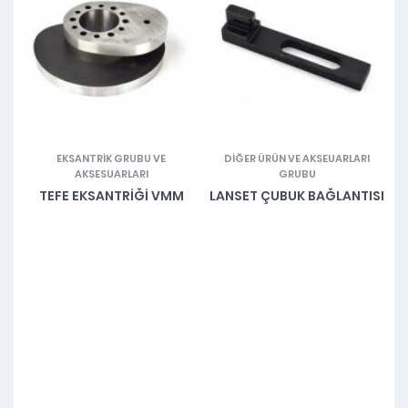
RI
EKSANTRIK GRUBU VE
DIĞER ÜRÜN VE AKSEUARLARI
AKSESUARLARI
GRUBU
TEFE EKSANTRIĞI VMM
LANSET ÇUBUK BAĞLANTISI