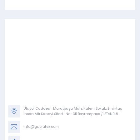
Uluyol Caddesi . Muratpaşa Mah. Kalem Sokak. Emintaş
İhsan Atlı Sanayi Sitesi . No : 35 Bayrampaşa / İSTANBUL
info@guclutex.com