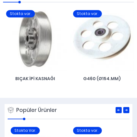
Stokta var.
Stokta var.
BIÇAK İPI KASNAĞI
G460 (Ø154.MM)
Popüler Ürünler
Stokta Var.
Stokta var.