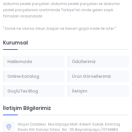
dokuma yedek parçaları, dokuma yedek parçaları ve dokuma
yedek parçalarının üretiminde Türkiye'nin önde gelen sayılı
firmaları arasındadır.
"Zorluk ne olursa olsun, başarı ve beceri güçlü irade ile ister."
Kurumsal
Hakkımızda
Ödüllerimiz
Online Katalog
Ürün Görsellerimiz
GüçlüTex Blog
İletişim
İletişim Bilgilerimiz
Uluyol Caddesi . Muratpaşa Mah. Kalem Sokak. Emintaş
İhsan Atlı Sanayi Sitesi . No : 35 Bayrampaşa / İSTANBUL