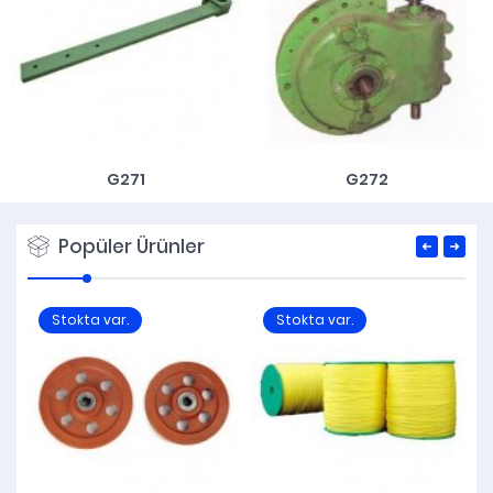
G271
G272
Popüler Ürünler
Stokta var.
Stokta var.