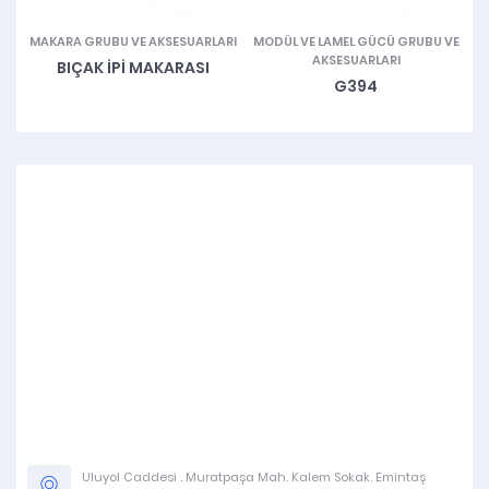
MAKARA GRUBU VE AKSESUARLARI
MODÜL VE LAMEL GÜCÜ GRUBU VE
A
AKSESUARLARI
BIÇAK İPI MAKARASI
G394
Uluyol Caddesi . Muratpaşa Mah. Kalem Sokak. Emintaş