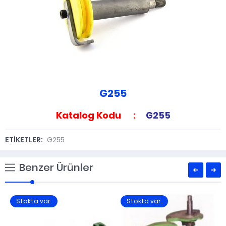
G255
Katalog Kodu :
G255
ETİKETLER:
G255
Benzer Ürünler
Stokta var.
Stokta var.