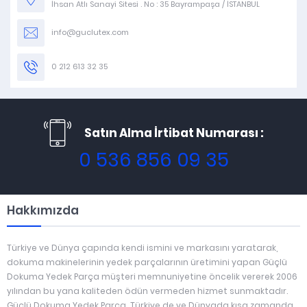
İhsan Atlı Sanayi Sitesi . No : 35 Bayrampaşa / İSTANBUL
info@guclutex.com
0 212 613 32 35
Satın Alma İrtibat Numarası :
0 536 856 09 35
Hakkımızda
Türkiye ve Dünya çapında kendi ismini ve markasını yaratarak,
dokuma makinelerinin yedek parçalarının üretimini yapan Güçlü
Dokuma Yedek Parça müşteri memnuniyetine öncelik vererek 2006
yılından bu yana kaliteden ödün vermeden hizmet sunmaktadır.
Güçlü Dokuma Yedek Parça Türkiye de ve Dünyada kısa zamanda