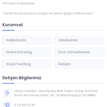
firmaları arasındadır.
"Zorluk ne olursa olsun, başarı ve beceri güçlü irade ile ister."
Kurumsal
Hakkımızda
Ödüllerimiz
Online Katalog
Ürün Görsellerimiz
GüçlüTex Blog
İletişim
İletişim Bilgilerimiz
Uluyol Caddesi . Muratpaşa Mah. Kalem Sokak. Emintaş
İhsan Atlı Sanayi Sitesi . No : 35 Bayrampaşa / İSTANBUL
0 212 613 32 35