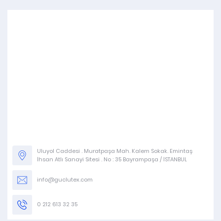
Uluyol Caddesi . Muratpaşa Mah. Kalem Sokak. Emintaş
İhsan Atlı Sanayi Sitesi . No : 35 Bayrampaşa / İSTANBUL
info@guclutex.com
0 212 613 32 35