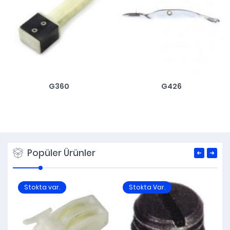
G360
G426
Popüler Ürünler
Stokta var.
Stokta Var.