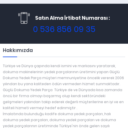
Satın Alma İrtibat Numarası :
0 536 856 09 35
Hakkımızda
Türkiye ve Dünya çapında kendi ismini ve markasını yaratarak,
dokuma makinelerinin yedek parçalarının üretimini yapan Güçlü
Dokuma Yedek Parça müşteri memnuniyetine öncelik vererek 2006
yılından bu yana kaliteden ödün vermeden hizmet sunmaktadır.
Güçlü Dokuma Yedek Parça Türkiye de ve Dünyada kısa zamanda
öncü bir firma olmayı başarmış olup kendi sektöründeki
gelişmeleri yakından takip ederek değerli müşterilerine en iyi ve en
kaliteli hizmeti vermeyi hedef edinmiştir .
İmalatında bulunduğu kadife dokuma yedek parçaları, halı
dokuma yedek parçaları, dokuma yedek parçaları ve dokuma
yedek parçalarının üretiminde Türkiye'nin önde gelen sayılı