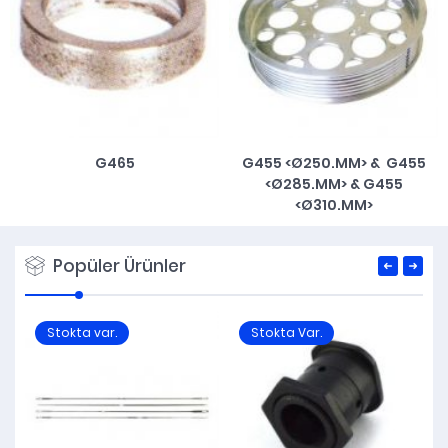
G465
G455 <Ø250.MM> & G455
<Ø285.MM> & G455
<Ø310.MM>
Popüler Ürünler
Stokta var.
Stokta Var.