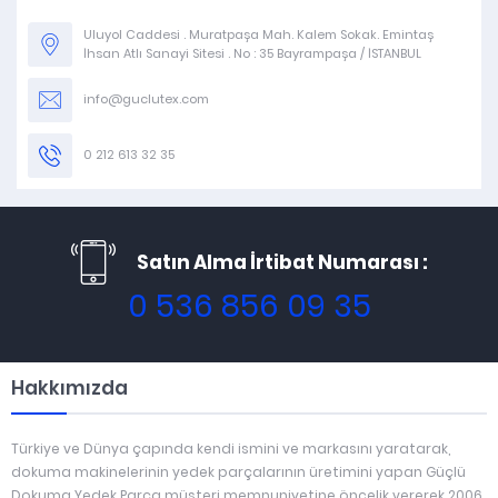
Uluyol Caddesi . Muratpaşa Mah. Kalem Sokak. Emintaş
İhsan Atlı Sanayi Sitesi . No : 35 Bayrampaşa / İSTANBUL
info@guclutex.com
0 212 613 32 35
Satın Alma İrtibat Numarası :
0 536 856 09 35
Hakkımızda
Türkiye ve Dünya çapında kendi ismini ve markasını yaratarak,
dokuma makinelerinin yedek parçalarının üretimini yapan Güçlü
Dokuma Yedek Parça müşteri memnuniyetine öncelik vererek 2006