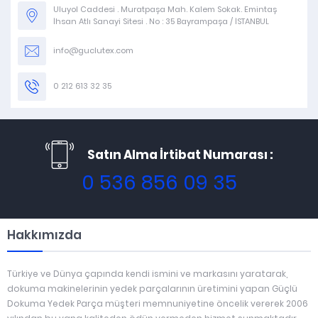
Uluyol Caddesi . Muratpaşa Mah. Kalem Sokak. Emintaş
İhsan Atlı Sanayi Sitesi . No : 35 Bayrampaşa / İSTANBUL
info@guclutex.com
0 212 613 32 35
Satın Alma İrtibat Numarası :
0 536 856 09 35
Hakkımızda
Türkiye ve Dünya çapında kendi ismini ve markasını yaratarak,
dokuma makinelerinin yedek parçalarının üretimini yapan Güçlü
Dokuma Yedek Parça müşteri memnuniyetine öncelik vererek 2006