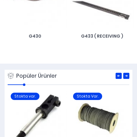
G430
G433 ( RECEIVING )
Popüler Ürünler
Stokta var.
Stokta Var.