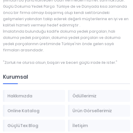
yılından bu yana kaliteden ödün vermeden hizmet sunmaktadır.
Güçlü Dokuma Yedek Parça Türkiye de ve Dünyada kısa zamanda
öncü bir firma olmayı başarmış olup kendi sektöründeki
gelişmeleri yakından takip ederek değerli müşterilerine en iyi ve en
kaliteli hizmeti vermeyi hedef edinmiştir .
İmalatında bulunduğu kadife dokuma yedek parçaları, halı
dokuma yedek parçaları, dokuma yedek parçaları ve dokuma
yedek parçalarının üretiminde Türkiye'nin önde gelen sayılı
firmaları arasındadır.
"Zorluk ne olursa olsun, başarı ve beceri güçlü irade ile ister."
Kurumsal
Hakkımızda
Ödüllerimiz
Online Katalog
Ürün Görsellerimiz
GüçlüTex Blog
İletişim