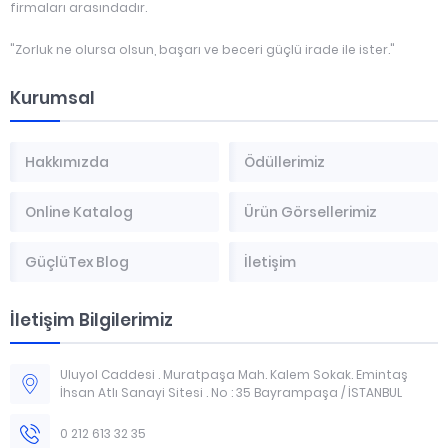
firmaları arasındadır.
"Zorluk ne olursa olsun, başarı ve beceri güçlü irade ile ister."
Kurumsal
Hakkımızda
Ödüllerimiz
Online Katalog
Ürün Görsellerimiz
GüçlüTex Blog
İletişim
İletişim Bilgilerimiz
Uluyol Caddesi . Muratpaşa Mah. Kalem Sokak. Emintaş
İhsan Atlı Sanayi Sitesi . No : 35 Bayrampaşa / İSTANBUL
0 212 613 32 35