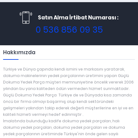
Satın Alma İrtibat Numarası :
0 536 856 09 35
Hakkımızda
Türkiye ve Dünya çapında kendi ismini ve markasını yaratarak,
dokuma makinelerinin yedek parçalarının üretimini yapan Güçlü
Dokuma Yedek Parça müşteri memnuniyetine öncelik vererek 2006
yılından bu yana kaliteden ödün vermeden hizmet sunmaktadır.
Güçlü Dokuma Yedek Parça Türkiye de ve Dünyada kısa zamanda
öncü bir firma olmayı başarmış olup kendi sektöründeki
gelişmeleri yakından takip ederek değerli müşterilerine en iyi ve en
kaliteli hizmeti vermeyi hedef edinmiştir .
İmalatında bulunduğu kadife dokuma yedek parçaları, halı
dokuma yedek parçaları, dokuma yedek parçaları ve dokuma
yedek parçalarının üretiminde Türkiye'nin önde gelen sayılı