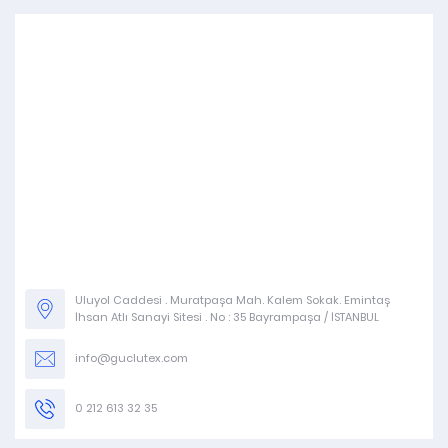
Uluyol Caddesi . Muratpaşa Mah. Kalem Sokak. Emintaş
İhsan Atlı Sanayi Sitesi . No : 35 Bayrampaşa / İSTANBUL
info@guclutex.com
0 212 613 32 35