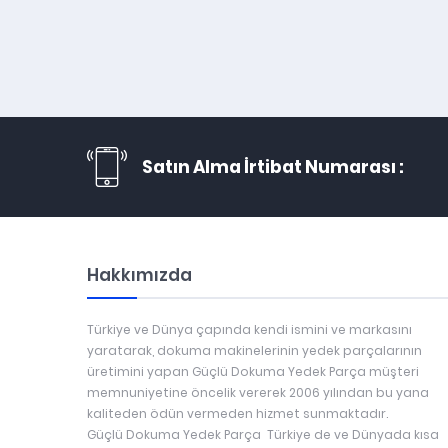
Satın Alma İrtibat Numarası :
Hakkımızda
Türkiye ve Dünya çapında kendi ismini ve markasını
yaratarak, dokuma makinelerinin yedek parçalarının
üretimini yapan Güçlü Dokuma Yedek Parça müşteri
memnuniyetine öncelik vererek 2006 yılından bu yana
kaliteden ödün vermeden hizmet sunmaktadır.
Güçlü Dokuma Yedek Parça Türkiye de ve Dünyada kısa