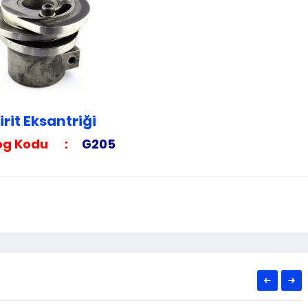
ŞIŞ VE MEKIK GRUBU AKSESUARLARI
ARMÜR KAYIŞI
irit Eksantriği
log Kodu :
G205