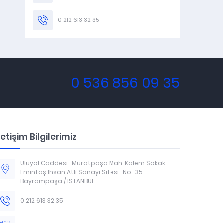
0 212 613 32 35
0 536 856 09 35
letişim Bilgilerimiz
Uluyol Caddesi . Muratpaşa Mah. Kalem Sokak.
Emintaş İhsan Atlı Sanayi Sitesi . No : 35
Bayrampaşa / İSTANBUL
0 212 613 32 35