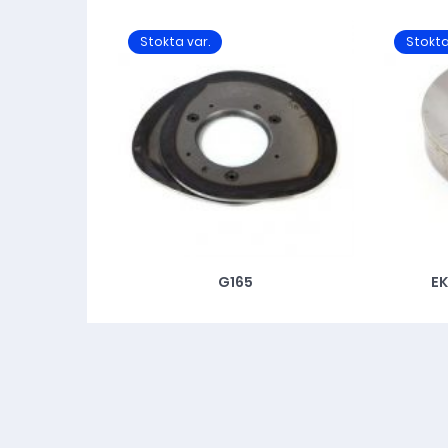
Stokta var.
Stokta
G165
EK