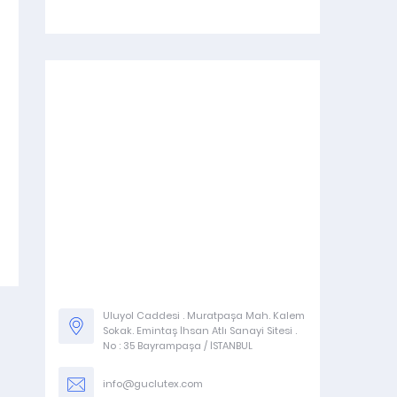
Stokta var.
Stokta Var.
JAKAR EKSANTRIĞI
TEFE RÖLESI VE 
Uluyol Caddesi . Muratpaşa Mah. Kalem
Sokak. Emintaş İhsan Atlı Sanayi Sitesi .
No : 35 Bayrampaşa / İSTANBUL
info@guclutex.com