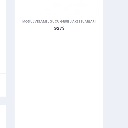
MODÜL VE LAMEL GÜCÜ GRUBU AKSESUARLARI
ELMAS 
G273