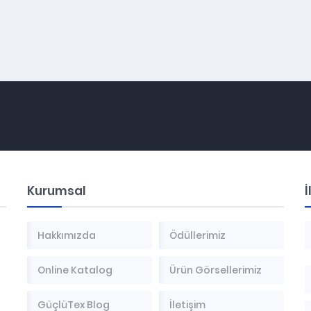
Kurumsal
İ
Hakkımızda
Ödüllerimiz
Online Katalog
Ürün Görsellerimiz
GüçlüTex Blog
İletişim