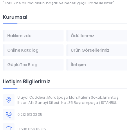
"Zorluk ne olursa olsun, başarı ve beceri güçlü irade ile ister."
Kurumsal
Hakkımızda
Ödüllerimiz
Online Katalog
Ürün Görsellerimiz
GüçlüTex Blog
İletişim
İletişim Bilgilerimiz
Uluyol Caddesi . Muratpaşa Mah. Kalem Sokak. Emintaş
İhsan Atlı Sanayi Sitesi . No : 35 Bayrampaşa / İSTANBUL
0 212 613 32 35
0 536 856 09 35