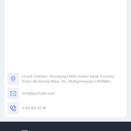
Uluyol Caddesi . Muratpaşa Mah. Kalem Sokak. Emintaş
İhsan Atlı Sanayi Sitesi . No : 35 Bayrampaşa / İSTANBUL
info@guclutex.com
0 212 613 32 35