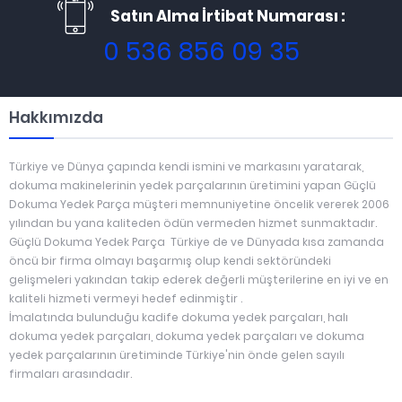
Satın Alma İrtibat Numarası :
0 536 856 09 35
Hakkımızda
Türkiye ve Dünya çapında kendi ismini ve markasını yaratarak,
dokuma makinelerinin yedek parçalarının üretimini yapan Güçlü
Dokuma Yedek Parça müşteri memnuniyetine öncelik vererek 2006
yılından bu yana kaliteden ödün vermeden hizmet sunmaktadır.
Güçlü Dokuma Yedek Parça Türkiye de ve Dünyada kısa zamanda
öncü bir firma olmayı başarmış olup kendi sektöründeki
gelişmeleri yakından takip ederek değerli müşterilerine en iyi ve en
kaliteli hizmeti vermeyi hedef edinmiştir .
İmalatında bulunduğu kadife dokuma yedek parçaları, halı
dokuma yedek parçaları, dokuma yedek parçaları ve dokuma
yedek parçalarının üretiminde Türkiye'nin önde gelen sayılı
firmaları arasındadır.