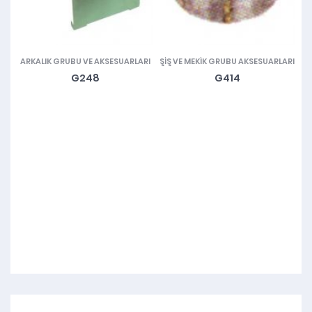
ARKALIK GRUBU VE AKSESUARLARI
ŞIŞ VE MEKIK GRUBU AKSESUARLARI
M
G248
G414