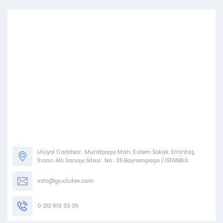
Uluyol Caddesi . Muratpaşa Mah. Kalem Sokak. Emintaş
İhsan Atlı Sanayi Sitesi . No : 35 Bayrampaşa / İSTANBUL
info@guclutex.com
0 212 613 32 35