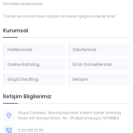
firmaları arasındadır.
"Zorluk ne olursa olsun, başarı ve beceri güçlü irade ile ister."
Kurumsal
Hakkımızda
Ödüllerimiz
Online Katalog
Ürün Görsellerimiz
GüçlüTex Blog
İletişim
İletişim Bilgilerimiz
Uluyol Caddesi . Muratpaşa Mah. Kalem Sokak. Emintaş
İhsan Atlı Sanayi Sitesi . No : 35 Bayrampaşa / İSTANBUL
0 212 613 32 35