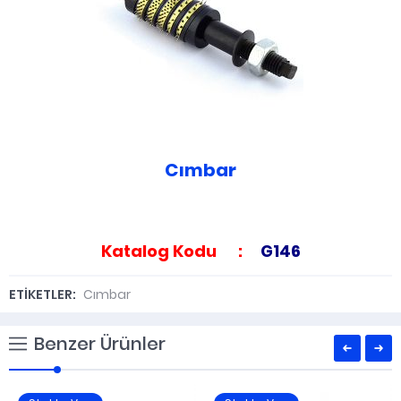
Cımbar
Katalog Kodu :
G146
ETİKETLER:
Cımbar
Benzer Ürünler