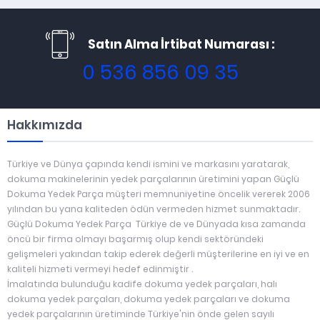
Satın Alma İrtibat Numarası :
0 536 856 09 35
Hakkımızda
Türkiye ve Dünya çapında kendi ismini ve markasını yaratarak,
dokuma makinelerinin yedek parçalarının üretimini yapan Güçlü
Dokuma Yedek Parça müşteri memnuniyetine öncelik vererek 2006
yılından bu yana kaliteden ödün vermeden hizmet sunmaktadır.
Güçlü Dokuma Yedek Parça Türkiye de ve Dünyada kısa zamanda
öncü bir firma olmayı başarmış olup kendi sektöründeki
gelişmeleri yakından takip ederek değerli müşterilerine en iyi ve en
kaliteli hizmeti vermeyi hedef edinmiştir .
İmalatında bulunduğu kadife dokuma yedek parçaları, halı
dokuma yedek parçaları, dokuma yedek parçaları ve dokuma
yedek parçalarının üretiminde Türkiye'nin önde gelen sayılı