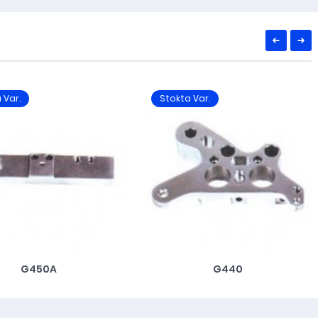
 Var.
Stokta Var.
G450A
G440