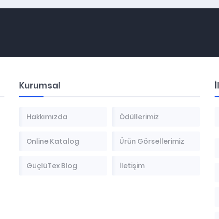
Kurumsal
İ
Hakkımızda
Ödüllerimiz
Online Katalog
Ürün Görsellerimiz
GüçlüTex Blog
İletişim