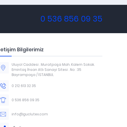
0 536 856 09 35
letişim Bilgilerimiz
Uluyol Caddesi . Muratpaşa Mah. Kalem Sokak.
Emintaş İhsan Atlı Sanayi Sitesi . No : 35
Bayrampaşa / İSTANBUL
0 212 613 32 35
0 536 856 09 35
info@guclutex.com