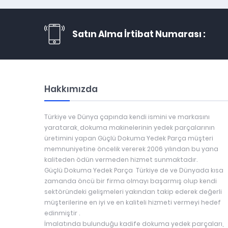
Satın Alma İrtibat Numarası :
Hakkımızda
Türkiye ve Dünya çapında kendi ismini ve markasını
yaratarak, dokuma makinelerinin yedek parçalarının
üretimini yapan Güçlü Dokuma Yedek Parça müşteri
memnuniyetine öncelik vererek 2006 yılından bu yana
kaliteden ödün vermeden hizmet sunmaktadır.
Güçlü Dokuma Yedek Parça Türkiye de ve Dünyada kısa
zamanda öncü bir firma olmayı başarmış olup kendi
sektöründeki gelişmeleri yakından takip ederek değerli
müşterilerine en iyi ve en kaliteli hizmeti vermeyi hedef
edinmiştir .
İmalatında bulunduğu kadife dokuma yedek parçaları,