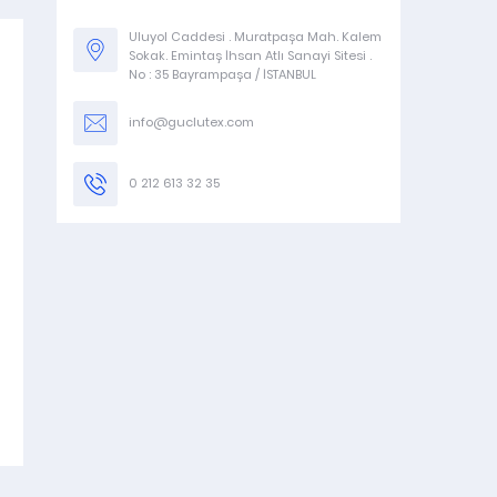
Uluyol Caddesi . Muratpaşa Mah. Kalem
Sokak. Emintaş İhsan Atlı Sanayi Sitesi .
No : 35 Bayrampaşa / İSTANBUL
info@guclutex.com
Stokta Var.
Stokta var.
0 212 613 32 35
G454
VTR ATKI MAKAS EL