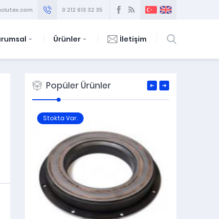
clutex.com
0 212 613 32 35
urumsal
Ürünler
İletişim
Popüler Ürünler
Stokta Var.
Stokta 