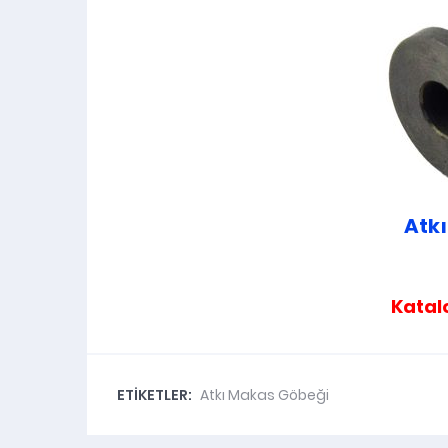
Atk
Kata
ETİKETLER:
Atkı Makas Göbeği