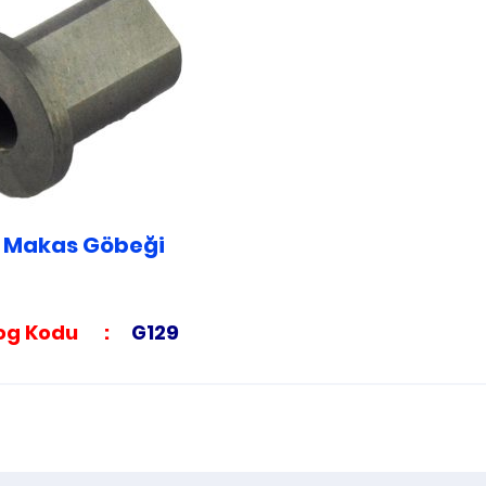
DIĞER ÜRÜN VE AKSEUARLARI GRUBU
LANSET ÇUBUK BAĞLANTISI
ı Makas Göbeği
log Kodu :
G129