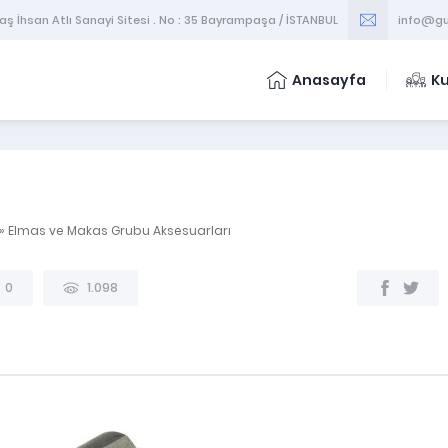
 İhsan Atlı Sanayi Sitesi . No : 35 Bayrampaşa / İSTANBUL
info@gu
Anasayfa
K
»
Elmas ve Makas Grubu Aksesuarları
Stokta var.
0
1.098