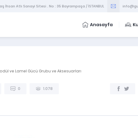
 İhsan Atlı Sanayi Sitesi . No : 35 Bayrampaşa / İSTANBUL
info@gu
Anasayfa
K
odül ve Lamel Gücü Grubu ve Aksesuarları
Stokta Var.
0
1.078