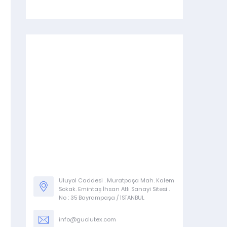
Stokta var.
Stokta var.
G391
G394
Uluyol Caddesi . Muratpaşa Mah. Kalem
Sokak. Emintaş İhsan Atlı Sanayi Sitesi .
No : 35 Bayrampaşa / İSTANBUL
info@guclutex.com