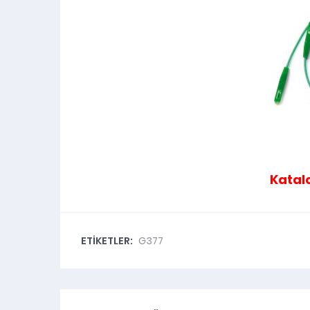
Kata
ETİKETLER:
G377