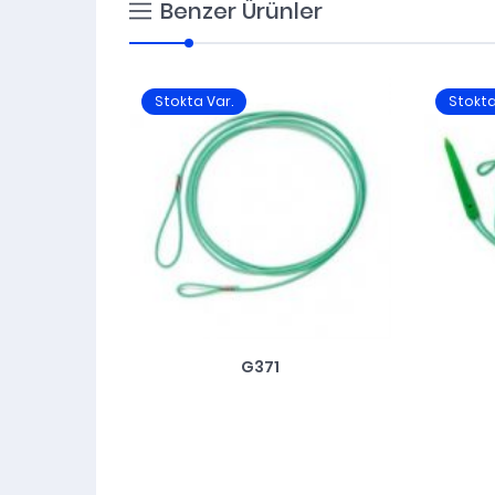
Benzer Ürünler
Stokta Var.
Stokta
G371