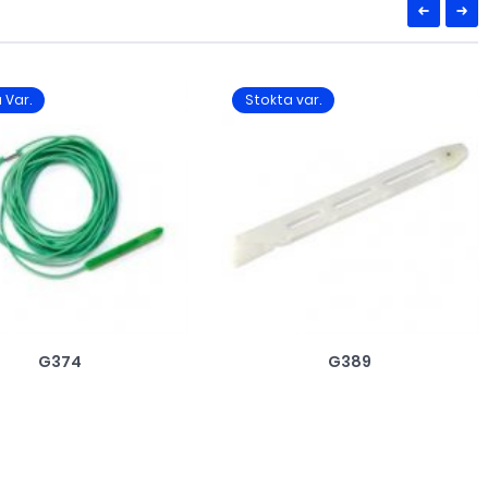
 Var.
Stokta var.
G374
G389