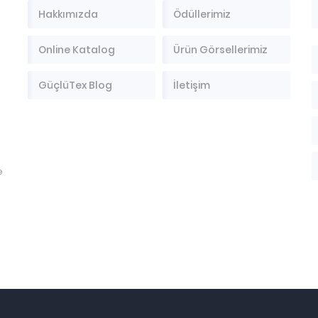
Hakkımızda
Ödüllerimiz
Online Katalog
Ürün Görsellerimiz
GüçlüTex Blog
İletişim
e