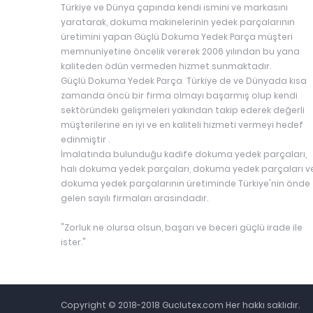
Türkiye ve Dünya çapında kendi ismini ve markasını
yaratarak, dokuma makinelerinin yedek parçalarının
üretimini yapan Güçlü Dokuma Yedek Parça müşteri
memnuniyetine öncelik vererek 2006 yılından bu yana
kaliteden ödün vermeden hizmet sunmaktadır.
Güçlü Dokuma Yedek Parça Türkiye de ve Dünyada kısa
zamanda öncü bir firma olmayı başarmış olup kendi
sektöründeki gelişmeleri yakından takip ederek değerli
müşterilerine en iyi ve en kaliteli hizmeti vermeyi hedef
edinmiştir .
İmalatında bulunduğu kadife dokuma yedek parçaları,
halı dokuma yedek parçaları, dokuma yedek parçaları v
dokuma yedek parçalarının üretiminde Türkiye'nin önde
gelen sayılı firmaları arasındadır.
"Zorluk ne olursa olsun, başarı ve beceri güçlü irade ile
ister."
Copyright © 2018-2018 Guclutex.com Her hakkı saklıdır.