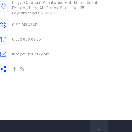
Uluyol Caddesi . Muratpaşa Mah. Kalem Sokak.
Emintaş İhsan Atlı Sanayi Sitesi . No : 35
Bayrampaşa / İSTANBUL
0 212 613 32 35
0 536 856 09 35
info@guclutex.com