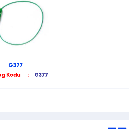
FREN VE KAVRAMA GRUBU
WMM FREN MAGNET
G377
log Kodu :
G377