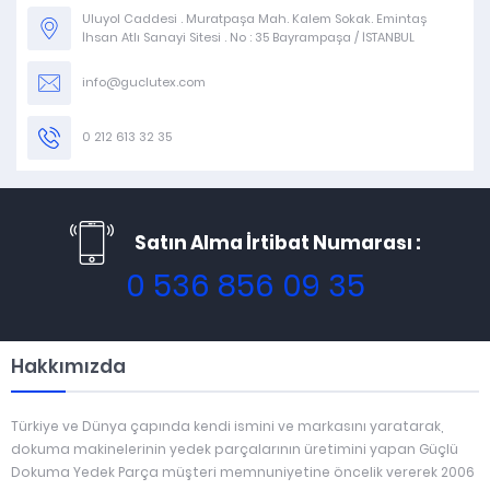
Uluyol Caddesi . Muratpaşa Mah. Kalem Sokak. Emintaş
İhsan Atlı Sanayi Sitesi . No : 35 Bayrampaşa / İSTANBUL
info@guclutex.com
0 212 613 32 35
Satın Alma İrtibat Numarası :
0 536 856 09 35
Hakkımızda
Türkiye ve Dünya çapında kendi ismini ve markasını yaratarak,
dokuma makinelerinin yedek parçalarının üretimini yapan Güçlü
Dokuma Yedek Parça müşteri memnuniyetine öncelik vererek 2006