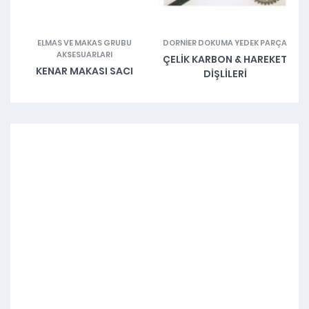
VE
ELMAS VE MAKAS GRUBU
DORNIER DOKUMA YEDEK PARÇA
M
AKSESUARLARI
ÇELIK KARBON & HAREKET
KENAR MAKASI SACI
DIŞLILERI