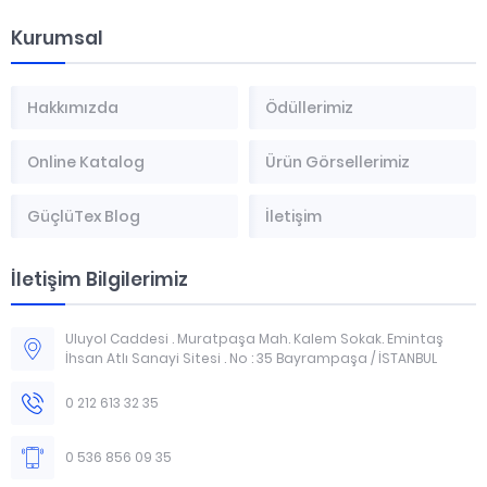
Kurumsal
Hakkımızda
Ödüllerimiz
Online Katalog
Ürün Görsellerimiz
GüçlüTex Blog
İletişim
İletişim Bilgilerimiz
Uluyol Caddesi . Muratpaşa Mah. Kalem Sokak. Emintaş
İhsan Atlı Sanayi Sitesi . No : 35 Bayrampaşa / İSTANBUL
0 212 613 32 35
0 536 856 09 35