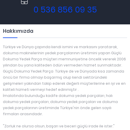
0 536 856 09 35
Hakkımızda
Türkiye ve Dünya çapında kendi ismini ve markasını yaratarak,
dokuma makinelerinin yedek parçalarının üretimini yapan Güçlü
Dokuma Yedek Parça müşteri memnuniyetine öncelik vererek 2006
yılından bu yana kaliteden ödün vermeden hizmet sunmaktadır.
Güçlü Dokuma Yedek Parça Türkiye de ve Dünyada kısa zamanda
öncü bir firma olmayı başarmış olup kendi sektöründeki
gelişmeleri yakından takip ederek değerli müşterilerine en iyi ve en
kaliteli hizmeti vermeyi hedef edinmiştir .
İmalatında bulunduğu kadife dokuma yedek parçaları, halı
dokuma yedek parçaları, dokuma yedek parçaları ve dokuma
yedek parçalarının üretiminde Türkiye'nin önde gelen sayılı
firmaları arasındadır.
"Zorluk ne olursa olsun, başarı ve beceri güçlü irade ile ister."