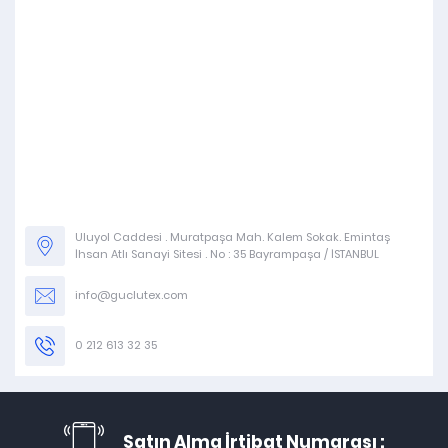
Uluyol Caddesi . Muratpaşa Mah. Kalem Sokak. Emintaş
İhsan Atlı Sanayi Sitesi . No : 35 Bayrampaşa / İSTANBUL
info@guclutex.com
0 212 613 32 35
Satın Alma İrtibat Numarası :