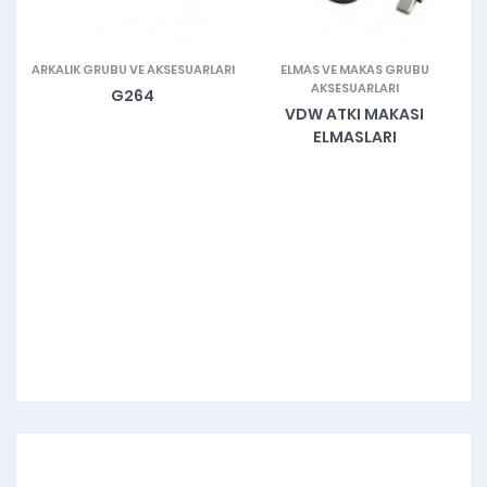
ARI
ARKALIK GRUBU VE AKSESUARLARI
ELMAS VE MAKAS GRUBU
J
AKSESUARLARI
G264
VDW ATKI MAKASI
ELMASLARI