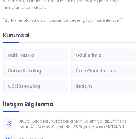
yedek parçalarının üretiminde Türkiye'nin önde gelen sayılı
firmaları arasındadır.
"Zorluk ne olursa olsun, başarı ve beceri güçlü irade ile ister."
Kurumsal
Hakkımızda
Ödüllerimiz
Online Katalog
Ürün Görsellerimiz
GüçlüTex Blog
İletişim
İletişim Bilgilerimiz
Uluyol Caddesi . Muratpaşa Mah. Kalem Sokak. Emintaş
İhsan Atlı Sanayi Sitesi . No : 35 Bayrampaşa / İSTANBUL