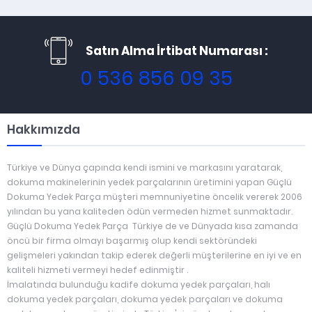
Satın Alma İrtibat Numarası :
0 536 856 09 35
Hakkımızda
Türkiye ve Dünya çapında kendi ismini ve markasını yaratarak,
dokuma makinelerinin yedek parçalarının üretimini yapan Güçlü
Dokuma Yedek Parça müşteri memnuniyetine öncelik vererek 2006
yılından bu yana kaliteden ödün vermeden hizmet sunmaktadır.
Güçlü Dokuma Yedek Parça Türkiye de ve Dünyada kısa zamanda
öncü bir firma olmayı başarmış olup kendi sektöründeki
gelişmeleri yakından takip ederek değerli müşterilerine en iyi ve en
kaliteli hizmeti vermeyi hedef edinmiştir .
İmalatında bulunduğu kadife dokuma yedek parçaları, halı
dokuma yedek parçaları, dokuma yedek parçaları ve dokuma