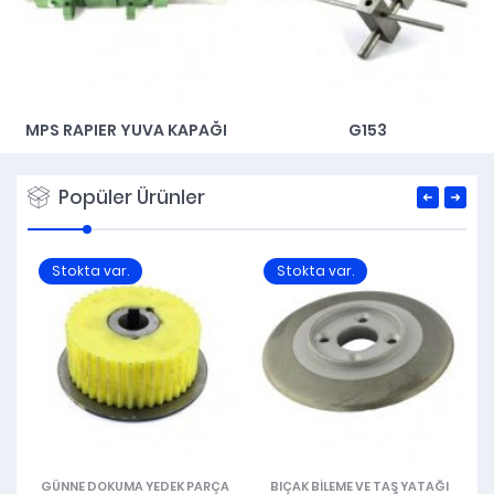
MPS RAPIER YUVA KAPAĞI
G153
Popüler Ürünler
Stokta var.
Stokta var.
GÜNNE DOKUMA YEDEK PARÇA
BIÇAK BILEME VE TAŞ YATAĞI