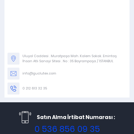
Uluyol Caddesi . Muratpaşa Mah. Kalem Sokak. Emintaş
İhsan Atlı Sanayi Sitesi . No : 35 Bayrampaşa / İSTANBUL
info@guclutex.com
0 212 613 32 35
Satın Alma İrtibat Numarası :
0 536 856 09 35