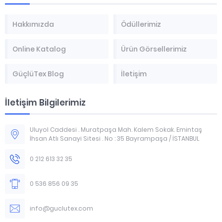
Hakkımızda
Ödüllerimiz
Online Katalog
Ürün Görsellerimiz
GüçlüTex Blog
İletişim
İletişim Bilgilerimiz
Uluyol Caddesi . Muratpaşa Mah. Kalem Sokak. Emintaş
İhsan Atlı Sanayi Sitesi . No : 35 Bayrampaşa / İSTANBUL
0 212 613 32 35
0 536 856 09 35
info@guclutex.com