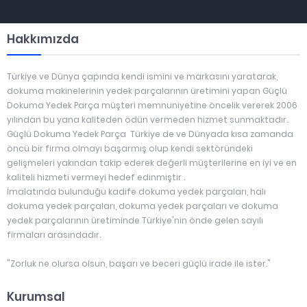
Hakkımızda
Türkiye ve Dünya çapında kendi ismini ve markasını yaratarak,
dokuma makinelerinin yedek parçalarının üretimini yapan Güçlü
Dokuma Yedek Parça müşteri memnuniyetine öncelik vererek 2006
yılından bu yana kaliteden ödün vermeden hizmet sunmaktadır.
Güçlü Dokuma Yedek Parça Türkiye de ve Dünyada kısa zamanda
öncü bir firma olmayı başarmış olup kendi sektöründeki
gelişmeleri yakından takip ederek değerli müşterilerine en iyi ve en
kaliteli hizmeti vermeyi hedef edinmiştir .
İmalatında bulunduğu kadife dokuma yedek parçaları, halı
dokuma yedek parçaları, dokuma yedek parçaları ve dokuma
yedek parçalarının üretiminde Türkiye'nin önde gelen sayılı
firmaları arasındadır.
"Zorluk ne olursa olsun, başarı ve beceri güçlü irade ile ister."
Kurumsal