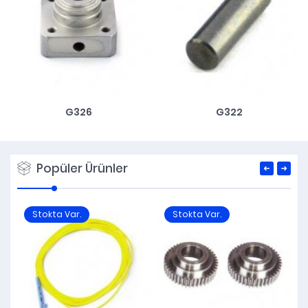
G326
G322
Popüler Ürünler
Stokta Var.
Stokta Var.