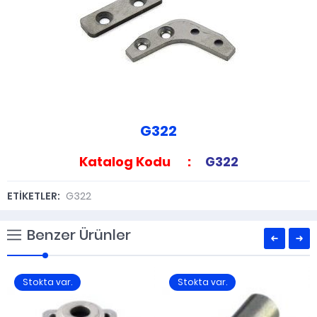
G322
Katalog Kodu :
G322
ETİKETLER:
G322
Benzer Ürünler
Stokta var.
Stokta var.