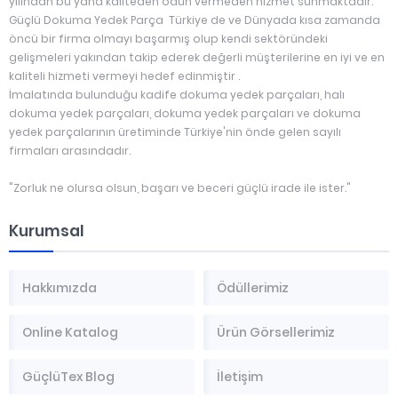
yılından bu yana kaliteden ödün vermeden hizmet sunmaktadır.
Güçlü Dokuma Yedek Parça Türkiye de ve Dünyada kısa zamanda
öncü bir firma olmayı başarmış olup kendi sektöründeki
gelişmeleri yakından takip ederek değerli müşterilerine en iyi ve en
kaliteli hizmeti vermeyi hedef edinmiştir .
İmalatında bulunduğu kadife dokuma yedek parçaları, halı
dokuma yedek parçaları, dokuma yedek parçaları ve dokuma
yedek parçalarının üretiminde Türkiye'nin önde gelen sayılı
firmaları arasındadır.
"Zorluk ne olursa olsun, başarı ve beceri güçlü irade ile ister."
Kurumsal
Hakkımızda
Ödüllerimiz
Online Katalog
Ürün Görsellerimiz
GüçlüTex Blog
İletişim