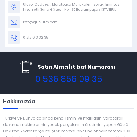
Uluyol Caddesi . Muratpaşa Mah. Kalem Sokak. Emintaş
İhsan Atlı Sanayi Sitesi . No : 35 Bayrampaşa / İSTANBUL
info@guclutex.com
0 212 613 32 35
Satın Alma İrtibat Numarası :
0 536 856 09 35
Hakkımızda
Türkiye ve Dünya çapında kendi ismini ve markasını yaratarak,
dokuma makinelerinin yedek parçalarının üretimini yapan Güçlü
Dokuma Yedek Parça müşteri memnuniyetine öncelik vererek 2006