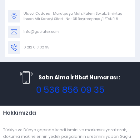
Uluyol Caddesi . Muratpaşa Mah. Kalem Sokak. Emintaş
İhsan Atlı Sanayi Sitesi . No : 35 Bayrampaşa / İSTANBUL
info@guclutex.com
0 212 613 32 35
Satın Alma İrtibat Numarası :
0 536 856 09 35
Hakkımızda
Türkiye ve Dünya çapında kendi ismini ve markasını yaratarak,
dokuma makinelerinin yedek parçalarının üretimini yapan Güçlü