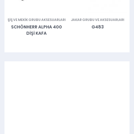
ÇA
ŞIŞ VE MEKIK GRUBU AKSESUARLARI
JAKAR GRUBU VE AKSESUARLARI
ŞI
&
SCHÖNHERR ALPHA 400
G483
DIŞI KAFA