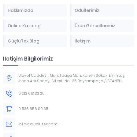
Hakkımızda
Ödüllerimiz
Online Katalog
Ürün Görsellerimiz
GüçlüTex Blog
İletişim
İletişim Bilgilerimiz
Uluyol Caddesi . Muratpaşa Mah. Kalem Sokak. Emintaş
İhsan Atlı Sanayi Sitesi . No : 35 Bayrampaşa / İSTANBUL
0 212 613 32 35
0 536 856 09 35
info@guclutex.com