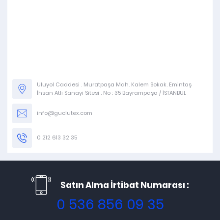
Uluyol Caddesi . Muratpaşa Mah. Kalem Sokak. Emintaş
İhsan Atlı Sanayi Sitesi . No : 35 Bayrampaşa / İSTANBUL
info@guclutex.com
0 212 613 32 35
Satın Alma İrtibat Numarası :
0 536 856 09 35