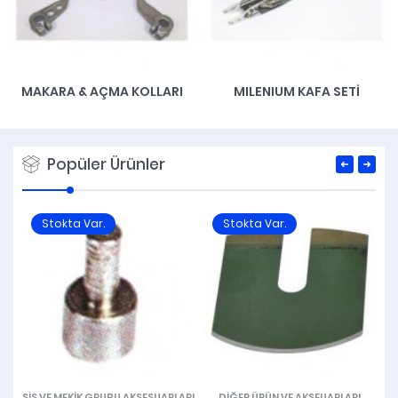
MAKARA & AÇMA KOLLARI
MILENIUM KAFA SETI
Popüler Ürünler
Stokta Var.
Stokta Var.
ŞIŞ VE MEKIK GRUBU AKSESUARLARI
DIĞER ÜRÜN VE AKSEUARLARI