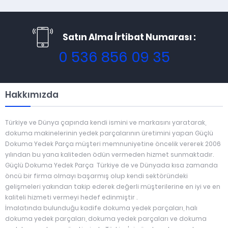
Satın Alma İrtibat Numarası :
0 536 856 09 35
Hakkımızda
Türkiye ve Dünya çapında kendi ismini ve markasını yaratarak,
dokuma makinelerinin yedek parçalarının üretimini yapan Güçlü
Dokuma Yedek Parça müşteri memnuniyetine öncelik vererek 2006
yılından bu yana kaliteden ödün vermeden hizmet sunmaktadır.
Güçlü Dokuma Yedek Parça Türkiye de ve Dünyada kısa zamanda
öncü bir firma olmayı başarmış olup kendi sektöründeki
gelişmeleri yakından takip ederek değerli müşterilerine en iyi ve en
kaliteli hizmeti vermeyi hedef edinmiştir .
İmalatında bulunduğu kadife dokuma yedek parçaları, halı
dokuma yedek parçaları, dokuma yedek parçaları ve dokuma