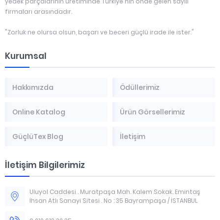
yedek parçalarının üretiminde Türkiye'nin önde gelen sayılı
firmaları arasındadır.
"Zorluk ne olursa olsun, başarı ve beceri güçlü irade ile ister."
Kurumsal
Hakkımızda
Ödüllerimiz
Online Katalog
Ürün Görsellerimiz
GüçlüTex Blog
İletişim
İletişim Bilgilerimiz
Uluyol Caddesi . Muratpaşa Mah. Kalem Sokak. Emintaş
İhsan Atlı Sanayi Sitesi . No : 35 Bayrampaşa / İSTANBUL