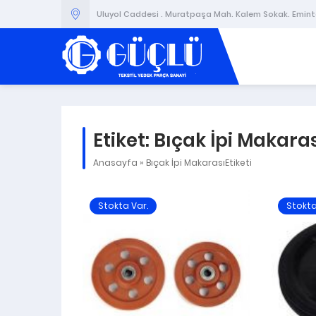
Uluyol Caddesi . Muratpaşa Mah. Kalem Sokak. Emintaş
Etiket:
Bıçak İpi Makara
Anasayfa
»
Bıçak İpi MakarasıEtiketi
Stokta Var.
Stokta