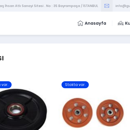
 İhsan Atlı Sanayi Sitesi . No : 35 Bayrampaşa / İSTANBUL
info@gu
Anasayfa
K
sı
 var.
Stokta var.