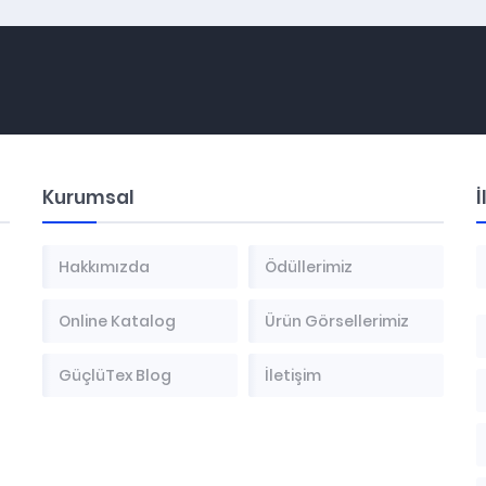
Kurumsal
İ
Hakkımızda
Ödüllerimiz
Online Katalog
Ürün Görsellerimiz
GüçlüTex Blog
İletişim