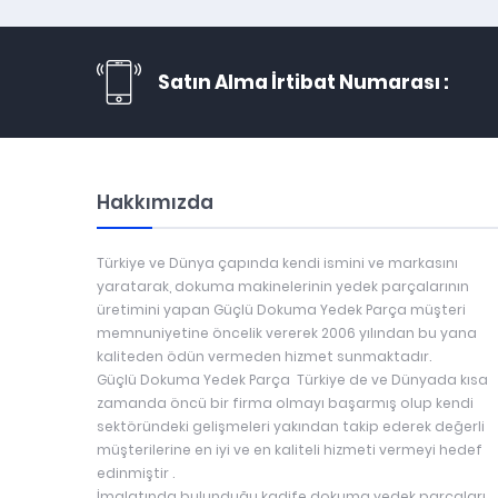
Satın Alma İrtibat Numarası :
Hakkımızda
Türkiye ve Dünya çapında kendi ismini ve markasını
yaratarak, dokuma makinelerinin yedek parçalarının
üretimini yapan Güçlü Dokuma Yedek Parça müşteri
memnuniyetine öncelik vererek 2006 yılından bu yana
kaliteden ödün vermeden hizmet sunmaktadır.
Güçlü Dokuma Yedek Parça Türkiye de ve Dünyada kısa
zamanda öncü bir firma olmayı başarmış olup kendi
sektöründeki gelişmeleri yakından takip ederek değerli
müşterilerine en iyi ve en kaliteli hizmeti vermeyi hedef
edinmiştir .
İmalatında bulunduğu kadife dokuma yedek parçaları,