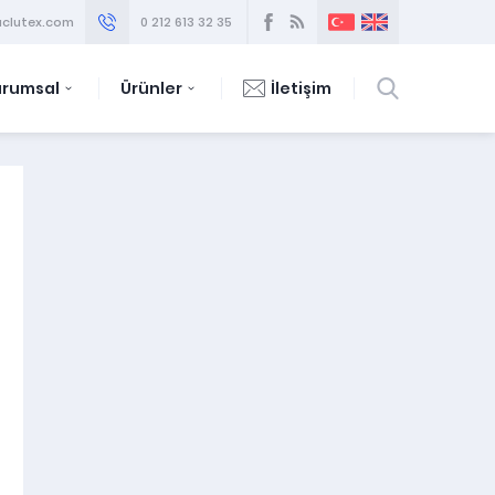
clutex.com
0 212 613 32 35
urumsal
Ürünler
İletişim