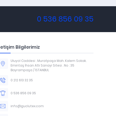
0 536 856 09 35
letişim Bilgilerimiz
Uluyol Caddesi . Muratpaşa Mah. Kalem Sokak.
Emintaş İhsan Atlı Sanayi Sitesi . No : 35
Bayrampaşa / İSTANBUL
0 212 613 32 35
0 536 856 09 35
info@guclutex.com