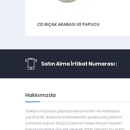
CD BIÇAK ARABASI VE PAPUCU
Satın Alma İrtibat Numarası :
Hakkımızda
Türkiye ve Dünya çapında kendi ismini ve markasını
yaratarak, dokuma makinelerinin yedek parçalarının
üretimini yapan Güçlü Dokuma Yedek Parça müşteri
memnuniyetine öncelik vererek 2006 yılından bu yana