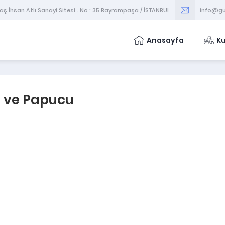
 İhsan Atlı Sanayi Sitesi . No : 35 Bayrampaşa / İSTANBUL
info@gu
Anasayfa
K
ı ve Papucu