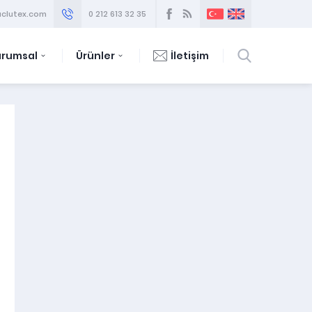
clutex.com
0 212 613 32 35
urumsal
Ürünler
İletişim