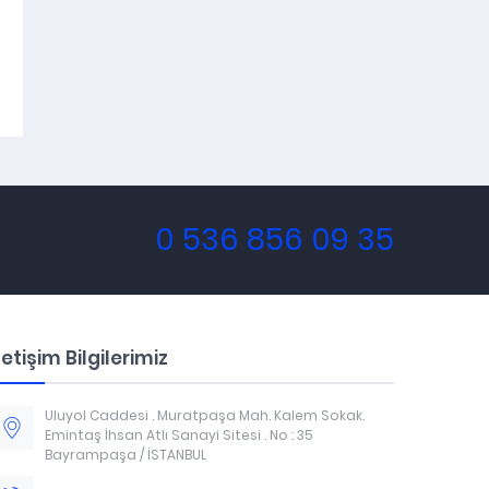
0 536 856 09 35
letişim Bilgilerimiz
Uluyol Caddesi . Muratpaşa Mah. Kalem Sokak.
Emintaş İhsan Atlı Sanayi Sitesi . No : 35
Bayrampaşa / İSTANBUL