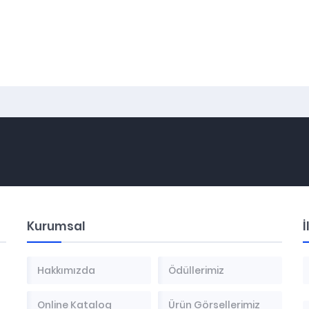
Kurumsal
İ
Hakkımızda
Ödüllerimiz
Online Katalog
Ürün Görsellerimiz