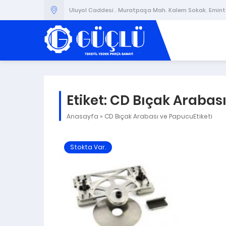
Uluyol Caddesi . Muratpaşa Mah. Kalem Sokak. Emintaş
Etiket:
CD Bıçak Arabas
Anasayfa
»
CD Bıçak Arabası ve PapucuEtiketi
Stokta Var.