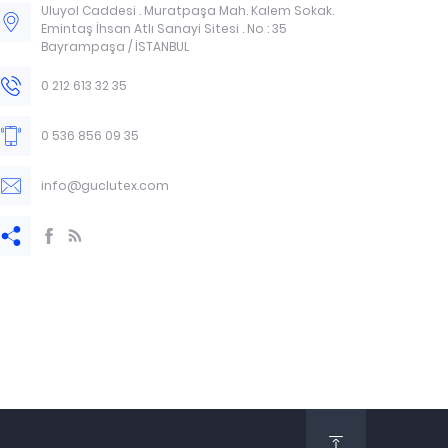
Uluyol Caddesi . Muratpaşa Mah. Kalem Sokak.
Emintaş İhsan Atlı Sanayi Sitesi . No : 35
Bayrampaşa / İSTANBUL
0 212 613 32 35
0 536 856 09 35
info@guclutex.com