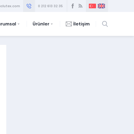
clutex.com
0 212 613 32 35
urumsal
Ürünler
İletişim