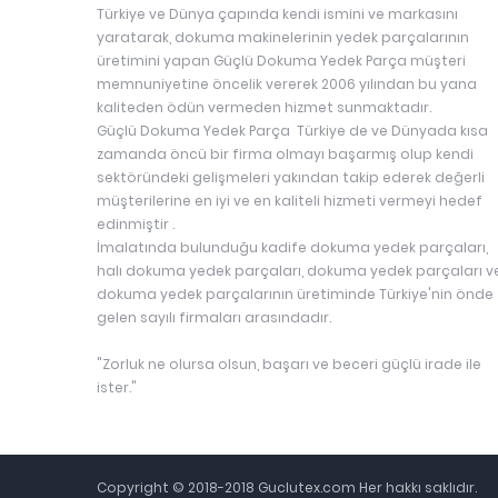
Türkiye ve Dünya çapında kendi ismini ve markasını
yaratarak, dokuma makinelerinin yedek parçalarının
üretimini yapan Güçlü Dokuma Yedek Parça müşteri
memnuniyetine öncelik vererek 2006 yılından bu yana
kaliteden ödün vermeden hizmet sunmaktadır.
Güçlü Dokuma Yedek Parça Türkiye de ve Dünyada kısa
zamanda öncü bir firma olmayı başarmış olup kendi
sektöründeki gelişmeleri yakından takip ederek değerli
müşterilerine en iyi ve en kaliteli hizmeti vermeyi hedef
edinmiştir .
İmalatında bulunduğu kadife dokuma yedek parçaları,
halı dokuma yedek parçaları, dokuma yedek parçaları v
dokuma yedek parçalarının üretiminde Türkiye'nin önde
gelen sayılı firmaları arasındadır.
"Zorluk ne olursa olsun, başarı ve beceri güçlü irade ile
ister."
Copyright © 2018-2018 Guclutex.com Her hakkı saklıdır.