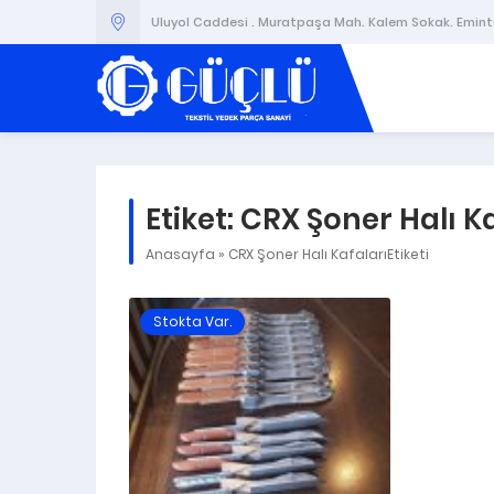
Uluyol Caddesi . Muratpaşa Mah. Kalem Sokak. Emintaş
Etiket:
CRX Şoner Halı Ka
Anasayfa
»
CRX Şoner Halı KafalarıEtiketi
Stokta Var.