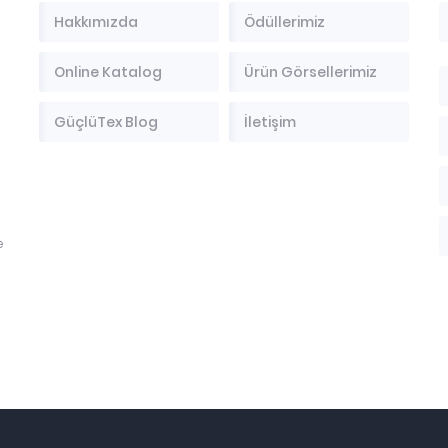
Hakkımızda
Ödüllerimiz
Online Katalog
Ürün Görsellerimiz
GüçlüTex Blog
İletişim
e