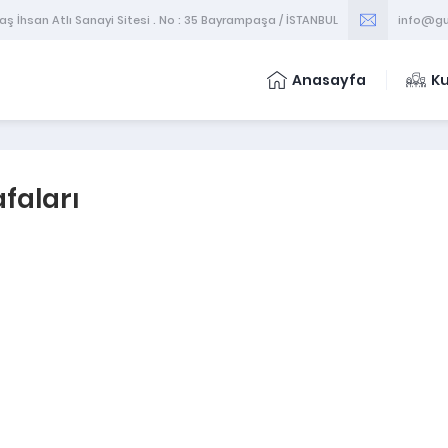
 İhsan Atlı Sanayi Sitesi . No : 35 Bayrampaşa / İSTANBUL
info@gu
Anasayfa
K
faları