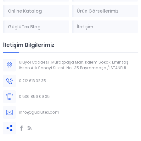
Online Katalog
Ürün Görsellerimiz
GüçlüTex Blog
İletişim
İletişim Bilgilerimiz
Uluyol Caddesi . Muratpaşa Mah. Kalem Sokak. Emintaş
İhsan Atlı Sanayi Sitesi . No : 35 Bayrampaşa / İSTANBUL
0 212 613 32 35
0 536 856 09 35
info@guclutex.com