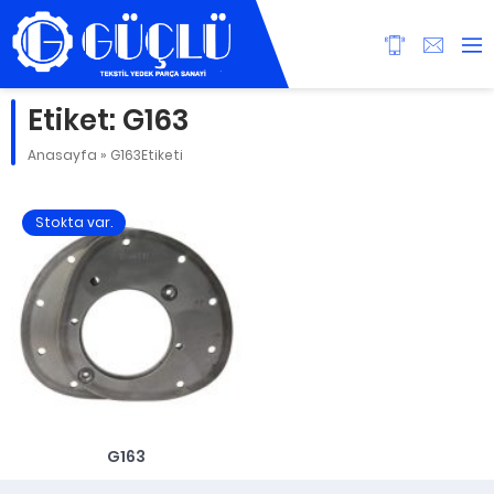
Etiket:
G163
Anasayfa
»
G163Etiketi
Stokta var.
G163