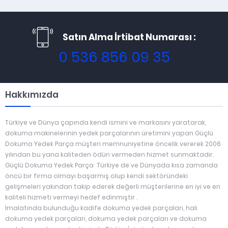
Satın Alma İrtibat Numarası :
0 536 856 09 35
Hakkımızda
Türkiye ve Dünya çapında kendi ismini ve markasını yaratarak,
dokuma makinelerinin yedek parçalarının üretimini yapan Güçlü
Dokuma Yedek Parça müşteri memnuniyetine öncelik vererek 2006
yılından bu yana kaliteden ödün vermeden hizmet sunmaktadır.
Güçlü Dokuma Yedek Parça Türkiye de ve Dünyada kısa zamanda
öncü bir firma olmayı başarmış olup kendi sektöründeki
gelişmeleri yakından takip ederek değerli müşterilerine en iyi ve en
kaliteli hizmeti vermeyi hedef edinmiştir .
İmalatında bulunduğu kadife dokuma yedek parçaları, halı
dokuma yedek parçaları, dokuma yedek parçaları ve dokuma