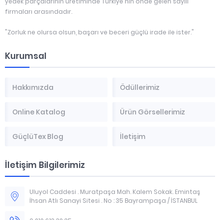
yedek parçalarının üretiminde Türkiye'nin önde gelen sayılı
firmaları arasındadır.
"Zorluk ne olursa olsun, başarı ve beceri güçlü irade ile ister."
Kurumsal
Hakkımızda
Ödüllerimiz
Online Katalog
Ürün Görsellerimiz
GüçlüTex Blog
İletişim
İletişim Bilgilerimiz
Uluyol Caddesi . Muratpaşa Mah. Kalem Sokak. Emintaş
İhsan Atlı Sanayi Sitesi . No : 35 Bayrampaşa / İSTANBUL