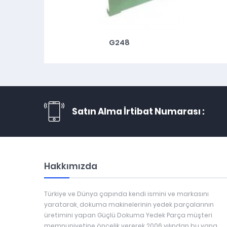
G248
Satın Alma İrtibat Numarası :
Hakkımızda
Türkiye ve Dünya çapında kendi ismini ve markasını
yaratarak, dokuma makinelerinin yedek parçalarının
üretimini yapan Güçlü Dokuma Yedek Parça müşteri
memnuniyetine öncelik vererek 2006 yılından bu yana