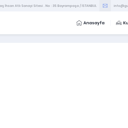
 İhsan Atlı Sanayi Sitesi . No : 35 Bayrampaşa / İSTANBUL
info@gu
Anasayfa
K