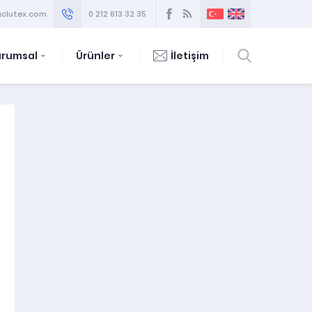
clutex.com
0 212 613 32 35
urumsal
Ürünler
İletişim