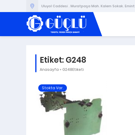
Uluyol Caddesi . Muratpaşa Mah. Kalem Sokak. Emintaş
Etiket:
G248
Anasayfa
»
G248Etiketi
Stokta Var.