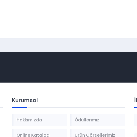
Kurumsal
İ
Hakkımızda
Ödüllerimiz
Online Katalog
Ürün Görsellerimiz