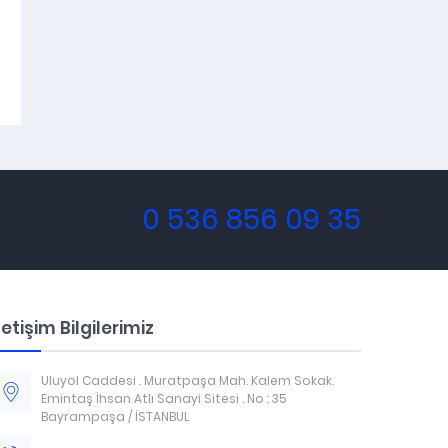
0 536 856 09 35
letişim Bilgilerimiz
Uluyol Caddesi . Muratpaşa Mah. Kalem Sokak.
Emintaş İhsan Atlı Sanayi Sitesi . No : 35
Bayrampaşa / İSTANBUL