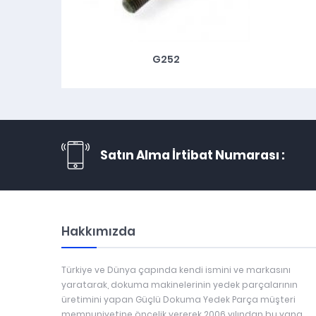
G252
Satın Alma İrtibat Numarası :
Hakkımızda
Türkiye ve Dünya çapında kendi ismini ve markasını
yaratarak, dokuma makinelerinin yedek parçalarının
üretimini yapan Güçlü Dokuma Yedek Parça müşteri
memnuniyetine öncelik vererek 2006 yılından bu yana