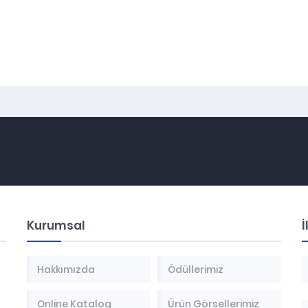
Kurumsal
İ
Hakkımızda
Ödüllerimiz
Online Katalog
Ürün Görsellerimiz