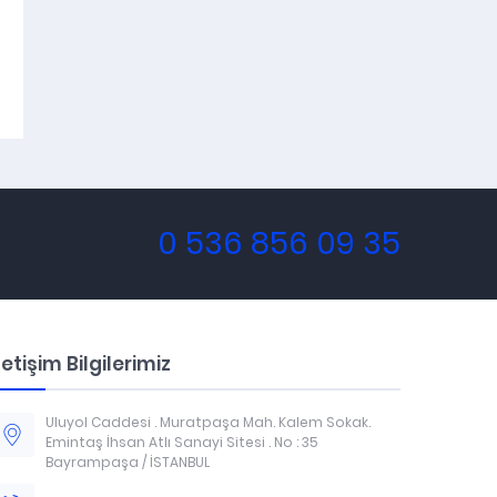
0 536 856 09 35
letişim Bilgilerimiz
Uluyol Caddesi . Muratpaşa Mah. Kalem Sokak.
Emintaş İhsan Atlı Sanayi Sitesi . No : 35
Bayrampaşa / İSTANBUL