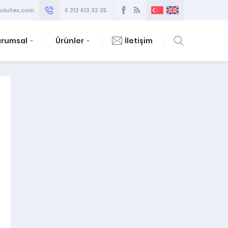
clutex.com
0 212 613 32 35
urumsal
Ürünler
İletişim