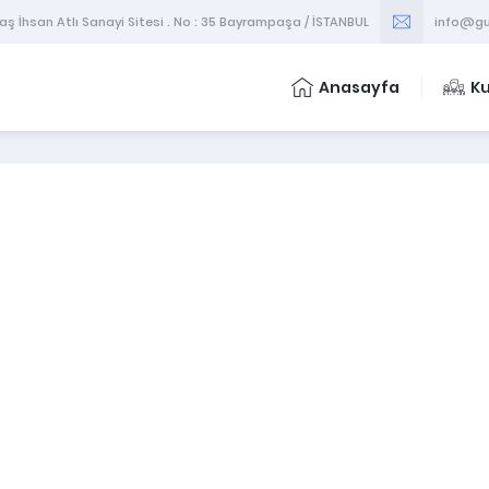
 İhsan Atlı Sanayi Sitesi . No : 35 Bayrampaşa / İSTANBUL
info@gu
Anasayfa
K