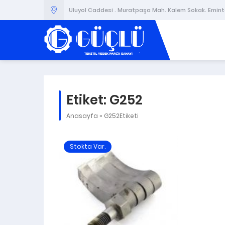
Uluyol Caddesi . Muratpaşa Mah. Kalem Sokak. Emintaş
Etiket:
G252
Anasayfa
»
G252Etiketi
Stokta Var.