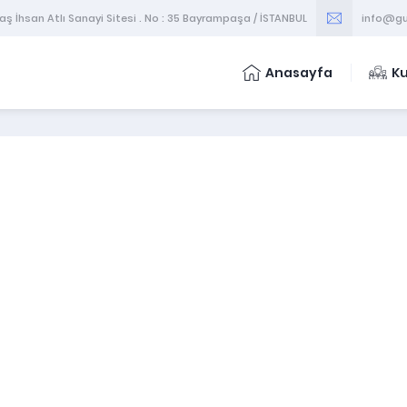
 İhsan Atlı Sanayi Sitesi . No : 35 Bayrampaşa / İSTANBUL
info@gu
Anasayfa
K