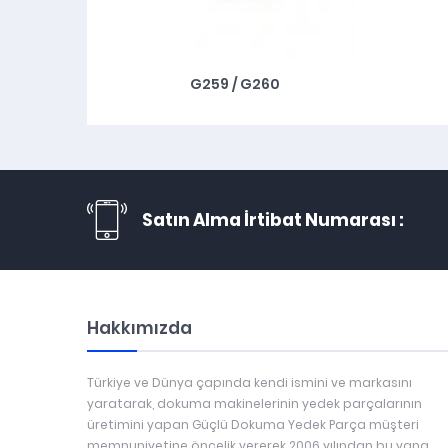
G259 / G260
Satın Alma İrtibat Numarası :
Hakkımızda
Türkiye ve Dünya çapında kendi ismini ve markasını
yaratarak, dokuma makinelerinin yedek parçalarının
üretimini yapan Güçlü Dokuma Yedek Parça müşteri
memnuniyetine öncelik vererek 2006 yılından bu yana