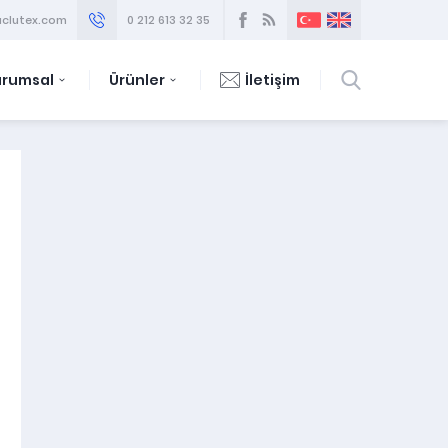
clutex.com
0 212 613 32 35
urumsal
Ürünler
İletişim