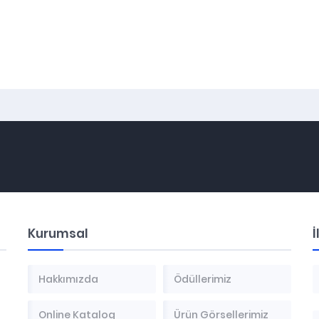
Kurumsal
İ
Hakkımızda
Ödüllerimiz
Online Katalog
Ürün Görsellerimiz