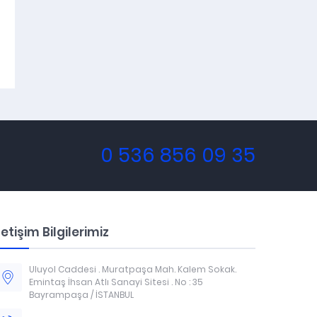
0 536 856 09 35
letişim Bilgilerimiz
Uluyol Caddesi . Muratpaşa Mah. Kalem Sokak.
Emintaş İhsan Atlı Sanayi Sitesi . No : 35
Bayrampaşa / İSTANBUL