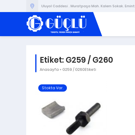
Uluyol Caddesi . Muratpaşa Mah. Kalem Sokak. Emintaş
Etiket:
G259 / G260
Anasayfa
»
G259 / G260Etiketi
Stokta Var.