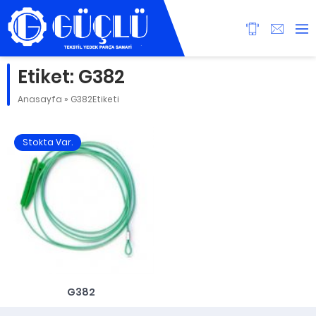
Etiket:
G382
Anasayfa
»
G382Etiketi
Stokta Var.
G382