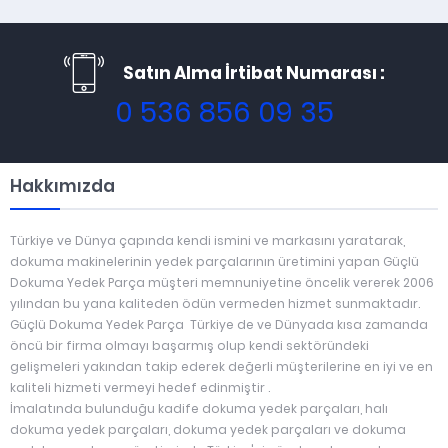
Satın Alma İrtibat Numarası :
0 536 856 09 35
Hakkımızda
Türkiye ve Dünya çapında kendi ismini ve markasını yaratarak,
dokuma makinelerinin yedek parçalarının üretimini yapan Güçlü
Dokuma Yedek Parça müşteri memnuniyetine öncelik vererek 2006
yılından bu yana kaliteden ödün vermeden hizmet sunmaktadır.
Güçlü Dokuma Yedek Parça Türkiye de ve Dünyada kısa zamanda
öncü bir firma olmayı başarmış olup kendi sektöründeki
gelişmeleri yakından takip ederek değerli müşterilerine en iyi ve en
kaliteli hizmeti vermeyi hedef edinmiştir .
İmalatında bulunduğu kadife dokuma yedek parçaları, halı
dokuma yedek parçaları, dokuma yedek parçaları ve dokuma