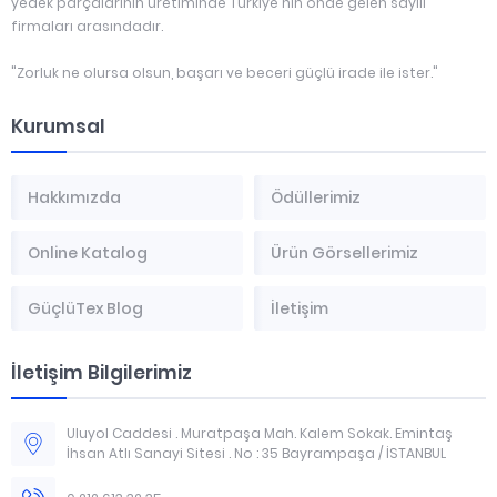
yedek parçalarının üretiminde Türkiye'nin önde gelen sayılı
firmaları arasındadır.
"Zorluk ne olursa olsun, başarı ve beceri güçlü irade ile ister."
Kurumsal
Hakkımızda
Ödüllerimiz
Online Katalog
Ürün Görsellerimiz
GüçlüTex Blog
İletişim
İletişim Bilgilerimiz
Uluyol Caddesi . Muratpaşa Mah. Kalem Sokak. Emintaş
İhsan Atlı Sanayi Sitesi . No : 35 Bayrampaşa / İSTANBUL