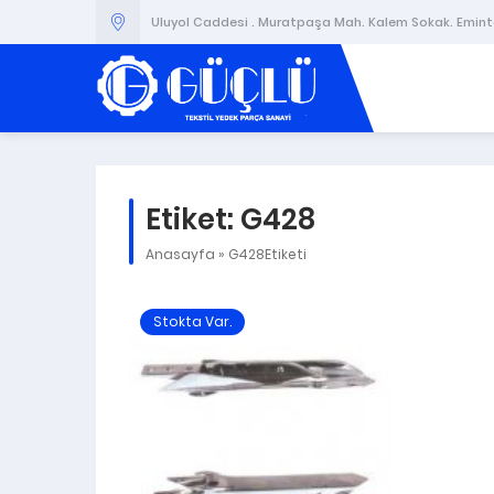
Uluyol Caddesi . Muratpaşa Mah. Kalem Sokak. Emintaş
Etiket:
G428
Anasayfa
»
G428Etiketi
Stokta Var.