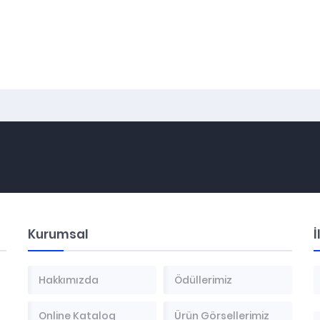
Kurumsal
İ
Hakkımızda
Ödüllerimiz
Online Katalog
Ürün Görsellerimiz