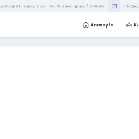
 İhsan Atlı Sanayi Sitesi . No : 35 Bayrampaşa / İSTANBUL
info@gu
Anasayfa
K