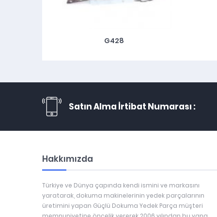
G428
Satın Alma İrtibat Numarası :
Hakkımızda
Türkiye ve Dünya çapında kendi ismini ve markasını
yaratarak, dokuma makinelerinin yedek parçalarının
üretimini yapan Güçlü Dokuma Yedek Parça müşteri
memnuniyetine öncelik vererek 2006 yılından bu yana