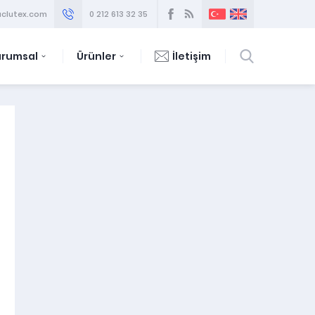
clutex.com
0 212 613 32 35
urumsal
Ürünler
İletişim