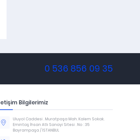
0 536 856 09 35
letişim Bilgilerimiz
Uluyol Caddesi . Muratpaşa Mah. Kalem Sokak.
Emintaş İhsan Atlı Sanayi Sitesi . No : 35
Bayrampaşa / İSTANBUL