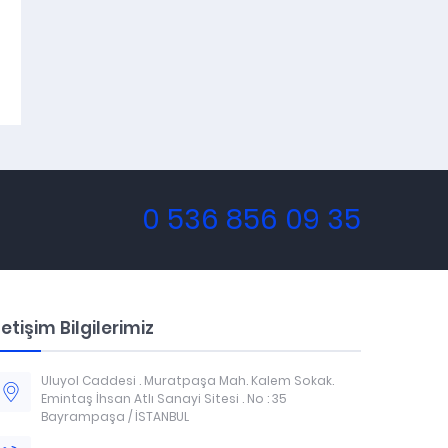
0 536 856 09 35
letişim Bilgilerimiz
Uluyol Caddesi . Muratpaşa Mah. Kalem Sokak.
Emintaş İhsan Atlı Sanayi Sitesi . No : 35
Bayrampaşa / İSTANBUL