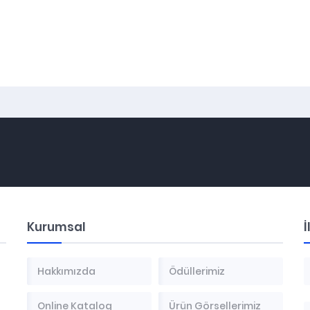
Kurumsal
İ
Hakkımızda
Ödüllerimiz
Online Katalog
Ürün Görsellerimiz