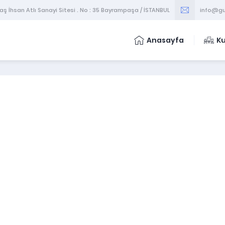
 İhsan Atlı Sanayi Sitesi . No : 35 Bayrampaşa / İSTANBUL
info@gu
Anasayfa
K