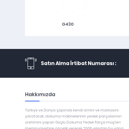
G430
Satın Alma İrtibat Numarası :
Hakkımızda
Türkiye ve Dünya çapında kendi ismini ve markasını
yaratarak, dokuma makinelerinin yedek parçalarının
üretimini yapan Güçlü Dokuma Yedek Parça müşteri
memnuniyetine öncelik vererek 2006 yılından bu yana