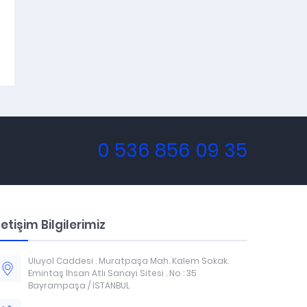
0 536 856 09 35
letişim Bilgilerimiz
Uluyol Caddesi . Muratpaşa Mah. Kalem Sokak.
Emintaş İhsan Atlı Sanayi Sitesi . No : 35
Bayrampaşa / İSTANBUL