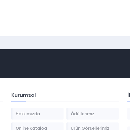
Kurumsal
İ
Hakkımızda
Ödüllerimiz
Online Katalog
Ürün Görsellerimiz