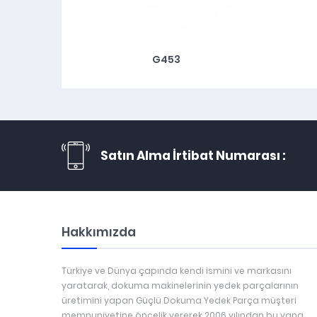
G453
Satın Alma İrtibat Numarası :
Hakkımızda
Türkiye ve Dünya çapında kendi ismini ve markasını
yaratarak, dokuma makinelerinin yedek parçalarının
üretimini yapan Güçlü Dokuma Yedek Parça müşteri
memnuniyetine öncelik vererek 2006 yılından bu yana