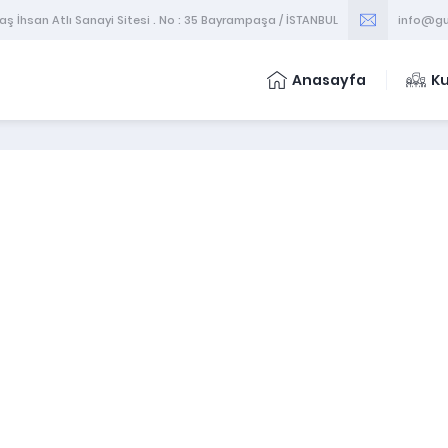
 İhsan Atlı Sanayi Sitesi . No : 35 Bayrampaşa / İSTANBUL
info@gu
Anasayfa
K