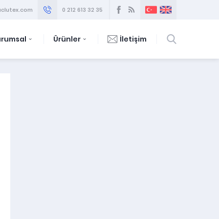
clutex.com
0 212 613 32 35
urumsal
Ürünler
İletişim