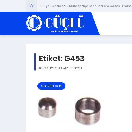
Uluyol Caddesi . Muratpaşa Mah. Kalem Sokak. Emintaş
Etiket:
G453
Anasayfa
»
G453Etiketi
Stokta Var.