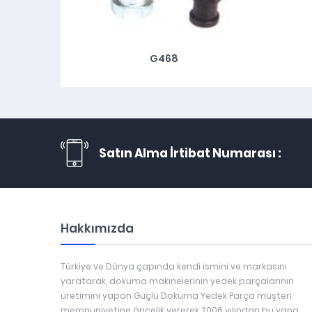
G468
Satın Alma İrtibat Numarası :
Hakkımızda
Türkiye ve Dünya çapında kendi ismini ve markasını
yaratarak, dokuma makinelerinin yedek parçalarının
üretimini yapan Güçlü Dokuma Yedek Parça müşteri
memnuniyetine öncelik vererek 2006 yılından bu yana