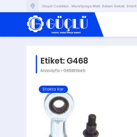
Uluyol Caddesi . Muratpaşa Mah. Kalem Sokak. Emintaş
Etiket:
G468
Anasayfa
»
G468Etiketi
Stokta Var.