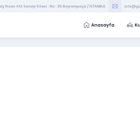
 İhsan Atlı Sanayi Sitesi . No : 35 Bayrampaşa / İSTANBUL
info@gu
Anasayfa
K