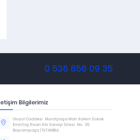
0 536 856 09 35
letişim Bilgilerimiz
Uluyol Caddesi . Muratpaşa Mah. Kalem Sokak.
Emintaş İhsan Atlı Sanayi Sitesi . No : 35
Bayrampaşa / İSTANBUL