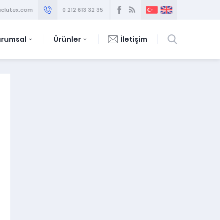
clutex.com
0 212 613 32 35
urumsal
Ürünler
İletişim