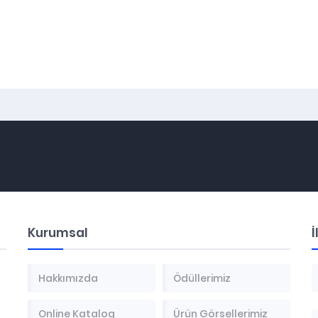
Kurumsal
İ
Hakkımızda
Ödüllerimiz
Online Katalog
Ürün Görsellerimiz