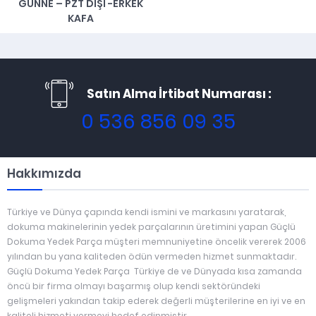
GÜNNE – PZT DIŞI -ERKEK
KAFA
Satın Alma İrtibat Numarası :
0 536 856 09 35
Hakkımızda
Türkiye ve Dünya çapında kendi ismini ve markasını yaratarak,
dokuma makinelerinin yedek parçalarının üretimini yapan Güçlü
Dokuma Yedek Parça müşteri memnuniyetine öncelik vererek 2006
yılından bu yana kaliteden ödün vermeden hizmet sunmaktadır.
Güçlü Dokuma Yedek Parça Türkiye de ve Dünyada kısa zamanda
öncü bir firma olmayı başarmış olup kendi sektöründeki
gelişmeleri yakından takip ederek değerli müşterilerine en iyi ve en
kaliteli hizmeti vermeyi hedef edinmiştir .