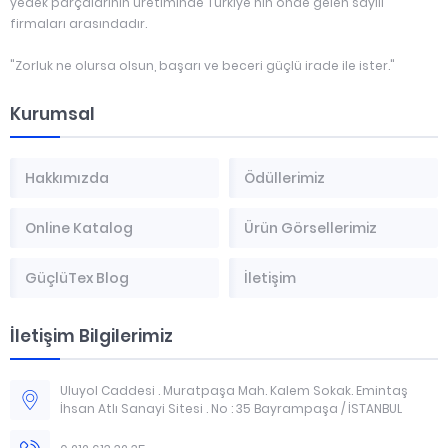
yedek parçalarının üretiminde Türkiye'nin önde gelen sayılı
firmaları arasındadır.
"Zorluk ne olursa olsun, başarı ve beceri güçlü irade ile ister."
Kurumsal
Hakkımızda
Ödüllerimiz
Online Katalog
Ürün Görsellerimiz
GüçlüTex Blog
İletişim
İletişim Bilgilerimiz
Uluyol Caddesi . Muratpaşa Mah. Kalem Sokak. Emintaş
İhsan Atlı Sanayi Sitesi . No : 35 Bayrampaşa / İSTANBUL