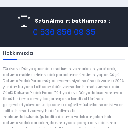
Satın Alma İrtibat Numarası :
0 536 856 09 35
Hakkımızda
Türkiye ve Dünya çapında kendi ismini ve markasını yaratarak,
dokuma makinelerinin yedek parçalarının üretimini yapan Güçlü
Dokuma Yedek Parça müşteri memnuniyetine öncelik vererek 2006
yılından bu yana kaliteden ödün vermeden hizmet sunmaktadır.
Güçlü Dokuma Yedek Parça Türkiye de ve Dünyada kısa zamanda
öncü bir firma olmayı başarmış olup kendi sektöründeki
gelişmeleri yakından takip ederek değerli müşterilerine en iyi ve en
kaliteli hizmeti vermeyi hedef edinmiştir .
İmalatında bulunduğu kadife dokuma yedek parçaları, halı
dokuma yedek parçaları, dokuma yedek parçaları ve dokuma